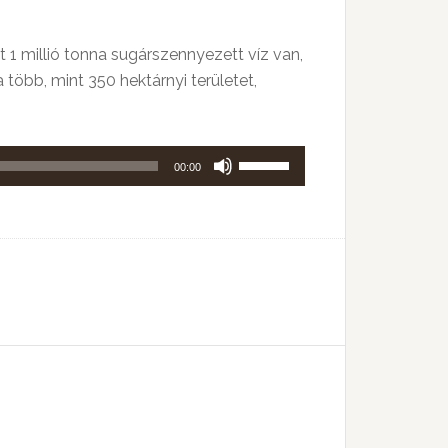
nt 1 millió tonna sugárszennyezett víz van,
több, mint 350 hektárnyi területet,
A
00:00
hangerő
növeléséhez,
illetőleg
csökkentéséhez
a
Fel/Le
billentyűket
kell
használni.