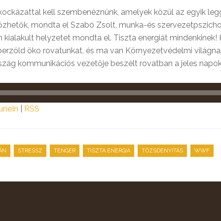
ockázattal kell szembenéznünk, amelyek közül az egyik leggy
hetők, mondta el Szabó Zsolt, munka-és szervezetpszicholó
án kialakult helyzetet mondta el. Tiszta energiát mindenkine
uperzöld öko rovatunkat, és ma van Környezetvédelmi világna
zág kommunikációs vezetője beszélt rovatban a jeles napok
uneIn
|
RSS
,
,
,
,
,
ÁN
STRESSZ
TENGER
TISZTA ENERGIA
TŐZSDENYITÁS
WWF