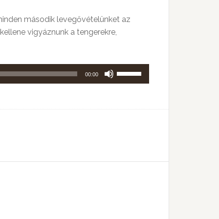
 minden második levegővételünket az
kellene vigyáznunk a tengerekre,
A
00:00
hangerő
növeléséhez,
illetőleg
csökkentéséhez
a
Fel/Le
billentyűket
kell
használni.