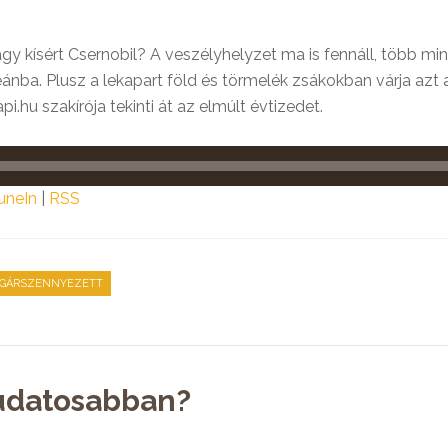
vagy kísért Csernobil? A veszélyhelyzet ma is fennáll, több mi
ba. Plusz a lekapart föld és törmelék zsákokban várja azt a 
i.hu szakírója tekinti át az elmúlt évtizedet.
uneIn
|
RSS
GÁRSZENNYEZETT
udatosabban?