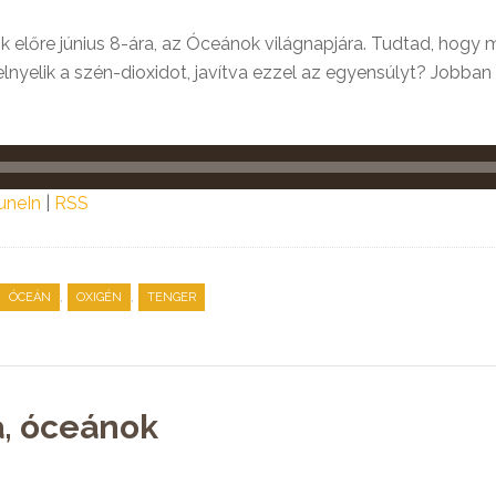
k előre június 8-ára, az Óceánok világnapjára. Tudtad, hogy
nyelik a szén-dioxidot, javítva ezzel az egyensúlyt? Jobban 
uneIn
|
RSS
,
,
ÓCEÁN
OXIGÉN
TENGER
a, óceánok