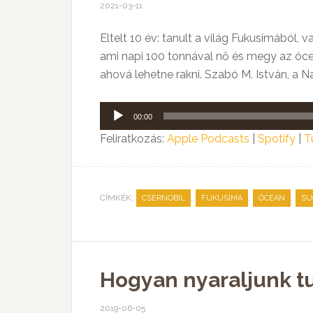
2021-03-11
Eltelt 10 év: tanult a világ Fukusimából, 
ami napi 100 tonnával nő és megy az óceán
ahová lehetne rakni. Szabó M. István, a Nap
Audió
00:00
lejátszó
Feliratkozás:
Apple Podcasts
|
Spotify
|
T
CÍMKÉK:
,
,
,
CSERNOBIL
FUKUSIMA
ÓCEÁN
SU
Hogyan nyaraljunk t
2019-06-05