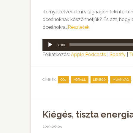
Környezetvédelmi világnapon tekintettün
óceánoknak köszönhetjük? És azt, hogy el
óceánokra…
Részletek
Audió
00:00
lejátszó
Feliratkozás:
Apple Podcasts
|
Spotify
|
T
CÍMKÉK:
,
,
,
,
CO2
KORALL
LEVEGŐ
MŰANYAG
Kiégés, tiszta energi
2019-06-05