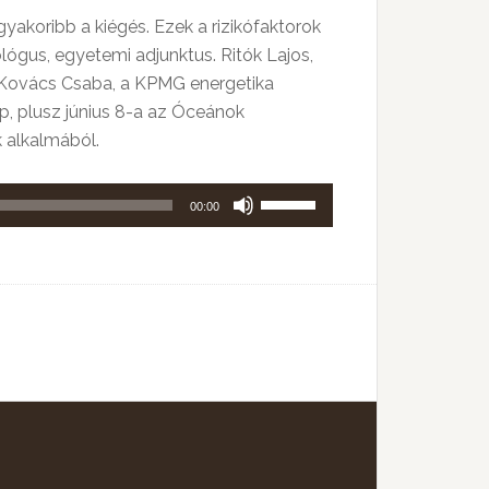
akoribb a kiégés. Ezek a rizikófaktorok
gus, egyetemi adjunktus. Ritók Lajos,
k! Kovács Csaba, a KPMG energetika
p, plusz június 8-a az Óceánok
 alkalmából.
A
00:00
hangerő
növeléséhez,
illetőleg
csökkentéséhez
a
Fel/Le
billentyűket
kell
használni.