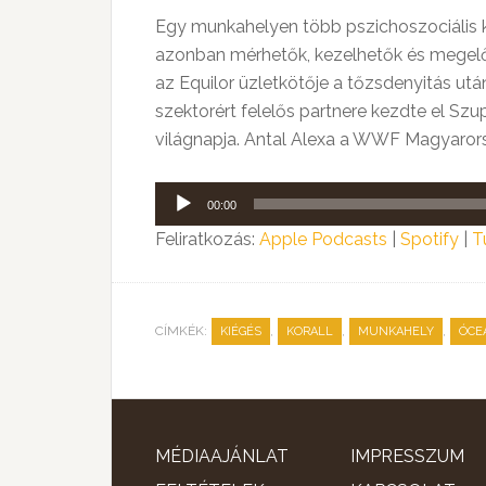
Egy munkahelyen több pszichoszociális k
azonban mérhetők, kezelhetők és megelőz
az Equilor üzletkötője a tőzsdenyitás ut
szektorért felelős partnere kezdte el Sz
világnapja. Antal Alexa a WWF Magyarors
Audió
00:00
lejátszó
Feliratkozás:
Apple Podcasts
|
Spotify
|
T
CÍMKÉK:
,
,
,
KIÉGÉS
KORALL
MUNKAHELY
ÓCE
MÉDIAAJÁNLAT
IMPRESSZUM