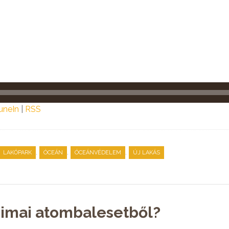
uneIn
|
RSS
,
,
,
LAKÓPARK
ÓCEÁN
ÓCEÁNVÉDELEM
ÚJ LAKÁS
usimai atombalesetből?