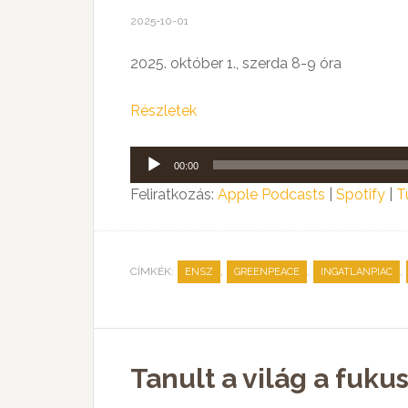
2025-10-01
2025. október 1., szerda 8-9 óra
Részletek
Audió
00:00
lejátszó
Feliratkozás:
Apple Podcasts
|
Spotify
|
T
CÍMKÉK:
,
,
,
ENSZ
GREENPEACE
INGATLANPIAC
Tanult a világ a fuk