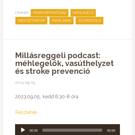
CÍMKÉK:
,
,
FENNTARTHATÓSÁG
MÉHLEGELŐ
,
,
NÉGYZETMÉTER
PANELÁRAK
SZUPERZÖLD
Millásreggeli podcast:
méhlegelők, vasúthelyzet
és stroke prevenció
2023-09-05
2023.09.05., kedd 6.30-8 óra
Részletek
Audió
00:00
00:00