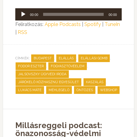
Audió
00:00
00:00
lejátszó
Feliratkozás:
Apple Podcasts
|
Spotify
|
TuneIn
|
RSS
CÍMKÉK:
,
,
,
BUDAPEST
ELÁLLÁS
ELÁLLÁSI GOMB
,
,
FODOR ESZTER
FOGYASZTÓVÉELEM
,
JALSOVSZKY ÜGYVÉDI IRODA
,
,
JÁRÓKELŐ KÖZHASZNÚ EGYESÜLET
KASZÁLÁS
,
,
,
LUKÁCS MÁTÉ
MÉHLEGELŐ
ÖNTÖZÉS
WEBSHOP
Millásreggeli podcast:
önazonosság-védelmi