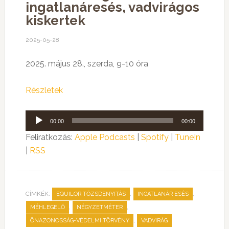
ingatlanáresés, vadvirágos
kiskertek
2025-05-28
2025. május 28., szerda, 9-10 óra
Részletek
Audió
00:00
00:00
lejátszó
Feliratkozás:
Apple Podcasts
|
Spotify
|
TuneIn
|
RSS
CÍMKÉK:
,
,
EQUILOR TŐZSDENYITÁS
INGATLANÁR ESÉS
,
,
MÉHLEGELŐ
NÉGYZETMÉTER
,
ÖNAZONOSSÁG-VÉDELMI TÖRVÉNY
VADVIRÁG