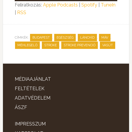
lejátszó
Feliratkozás:
Apple Podcasts
|
Spotify
|
TuneIn
|
RSS
CÍMKÉK:
,
,
,
,
BUDAPEST
EGÉSZSÉG
LÁNCHÍD
MÁV
,
,
,
MÉHLEGELŐ
STROKE
STROKE PREVENCIÓ
VASÚT
MÉDIAAJÁNLAT
FELTÉTELEK
ADATVÉDELEM
ÁSZF
IMPRESSZUM