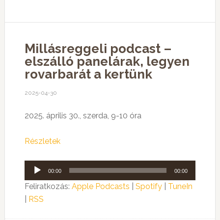
Millásreggeli podcast –
elszálló panelárak, legyen
rovarbarát a kertünk
2025-04-30
2025. április 30., szerda, 9-10 óra
Részletek
Audió
00:00
00:00
lejátszó
Feliratkozás:
Apple Podcasts
|
Spotify
|
TuneIn
|
RSS