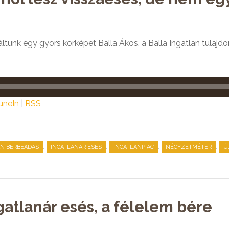
tunk egy gyors körképet Balla Ákos, a Balla Ingatlan tulajd
uneIn
|
RSS
,
,
,
,
AN BÉRBEADÁS
INGATLANÁR ESÉS
INGATLANPIAC
NÉGYZETMÉTER
Ú
atlanár esés, a félelem bére