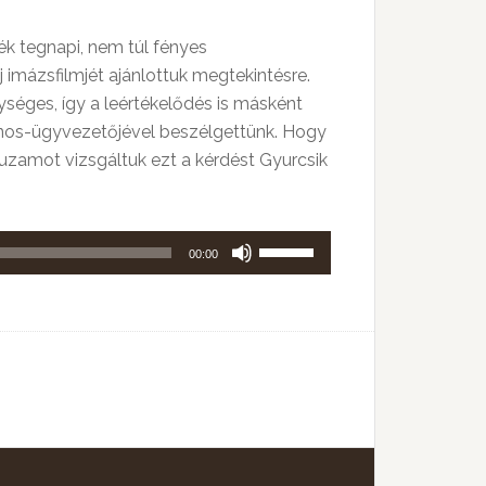
k tegnapi, nem túl fényes
 imázsfilmjét ajánlottuk megtekintésre.
séges, így a leértékelődés is másként
jdonos-ügyvezetőjével beszélgettünk. Hogy
uzamot vizsgáltuk ezt a kérdést Gyurcsik
A
00:00
hangerő
növeléséhez,
illetőleg
csökkentéséhez
a
Fel/Le
billentyűket
kell