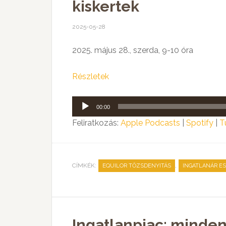
kiskertek
2025-05-28
2025. május 28., szerda, 9-10 óra
Részletek
Audió
00:00
lejátszó
Feliratkozás:
Apple Podcasts
|
Spotify
|
T
CÍMKÉK:
,
EQUILOR TŐZSDENYITÁS
INGATLANÁR E
Ingatlanpiac: minde