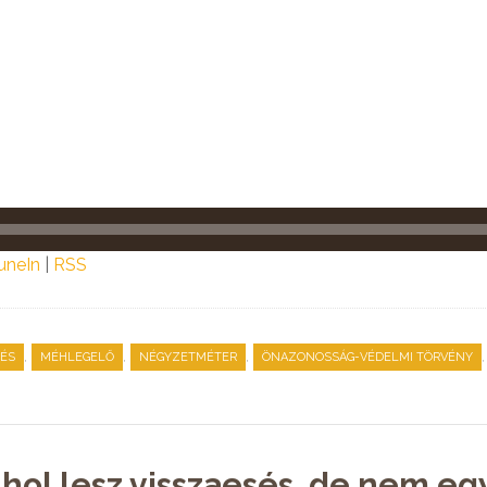
uneIn
|
RSS
,
,
,
SÉS
MÉHLEGELŐ
NÉGYZETMÉTER
ÖNAZONOSSÁG-VÉDELMI TÖRVÉNY
nhol lesz visszaesés, de nem e