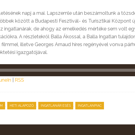
letésének napj a mai. Lapszemle után beszámoltunk a tőzsdé
bbek között a Budapesti Fesztivál- és Turisztikai Központ új
az ingatlanárak, de ahogy az emelkedés mértéke sem volt egy
ációkra. A részletekről Balla Ákossal, a Balla Ingatlan tula
filmmel, illetve Georges Arnaud híres regényével vonva párh
ktetési igazgatójával.
uneIn
|
RSS
,
,
,
EM
HETI ALAPOZÓ
INGATLANÁR ESÉS
INGATLANPIAC