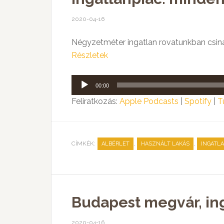
2020-04-16
Négyzetméter ingatlan rovatunkban csinál
Részletek
Audió
00:00
lejátszó
Feliratkozás:
Apple Podcasts
|
Spotify
|
T
CÍMKÉK:
,
,
ALBÉRLET
HASZNÁLT LAKÁS
INGATL
Budapest megvár, ing
2020-04-16