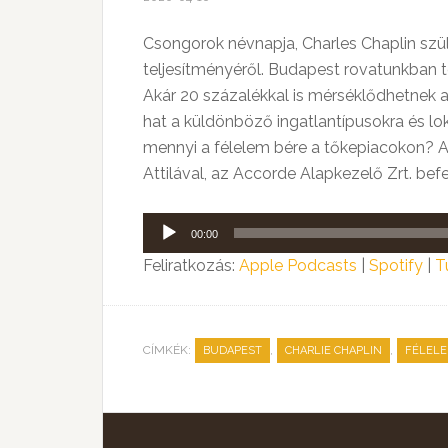
Csongorok névnapja, Charles Chaplin szü
teljesítményéről. Budapest rovatunkban tö
Akár 20 százalékkal is mérséklődhetnek 
hat a küldönböző ingatlantípusokra és lok
mennyi a félelem bére a tőkepiacokon? A 
Attilával, az Accorde Alapkezelő Zrt. befe
Audió
00:00
lejátszó
Feliratkozás:
Apple Podcasts
|
Spotify
|
T
CÍMKÉK:
,
,
BUDAPEST
CHARLIE CHAPLIN
FÉLEL