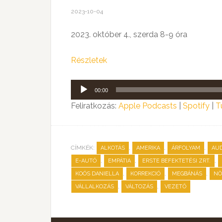
2023-10-04
2023. október 4., szerda 8-9 óra
Részletek
Audió
00:00
lejátszó
Feliratkozás:
Apple Podcasts
|
Spotify
|
T
CÍMKÉK:
,
,
,
ALKOTÁS
AMERIKA
ÁRFOLYAM
AUD
,
,
,
E-AUTÓ
EMPÁTIA
ERSTE BEFEKTETÉSI ZRT.
,
,
,
KOÓS DANIELLA
KORREKCIÓ
MEGBÁNÁS
NÖ
,
,
VÁLLALKOZÁS
VÁLTOZÁS
VEZETŐ