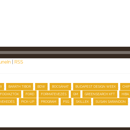
uneIn
|
RSS
,
,
,
,
,
I
BARÁTH TIBOR
BDW
BOCSÁNAT
BUDAPEST DESIGN WEEK
CHIP
,
,
,
,
,
FOGYAZTÓK
FORD
FORMATEVEZÉS
GM
GREENSEARCH KFT
HIBA
,
,
,
,
,
,
VEKEDÉS
PICK-UP
PROGRAM
PSG
SKILLEK
SUSAN SARANDON