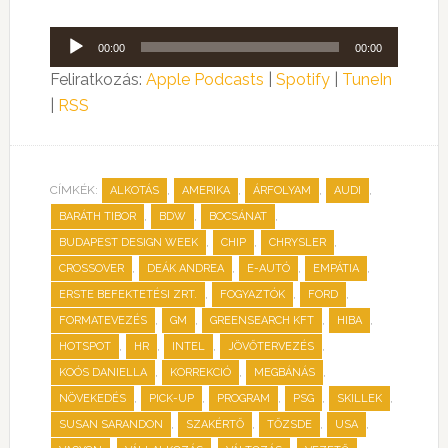
Audió
00:00
00:00
lejátszó
Feliratkozás:
Apple Podcasts
|
Spotify
|
TuneIn
|
RSS
CÍMKÉK:
,
,
,
,
ALKOTÁS
AMERIKA
ÁRFOLYAM
AUDI
,
,
,
BARÁTH TIBOR
BDW
BOCSÁNAT
,
,
,
BUDAPEST DESIGN WEEK
CHIP
CHRYSLER
,
,
,
,
CROSSOVER
DEÁK ANDREA
E-AUTÓ
EMPÁTIA
,
,
,
ERSTE BEFEKTETÉSI ZRT.
FOGYAZTÓK
FORD
,
,
,
,
FORMATEVEZÉS
GM
GREENSEARCH KFT
HIBA
,
,
,
,
HOTSPOT
HR
INTEL
JÖVŐTERVEZÉS
,
,
,
KOÓS DANIELLA
KORREKCIÓ
MEGBÁNÁS
,
,
,
,
,
NÖVEKEDÉS
PICK-UP
PROGRAM
PSG
SKILLEK
,
,
,
,
SUSAN SARANDON
SZAKÉRTŐ
TŐZSDE
USA