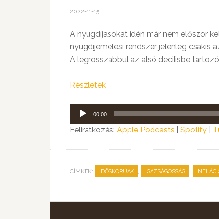
2022-11-15
A nyugdíjasokat idén már nem először kel
nyugdíjemelési rendszer jelenleg csakis a
A legrosszabbul az alsó decilisbe tartozó,
Részletek
Audió
00:00
lejátszó
Feliratkozás:
Apple Podcasts
|
Spotify
|
T
CÍMKÉK:
,
,
IDŐSKORÚAK
IGAZSÁGOSSÁG
INFLÁCI