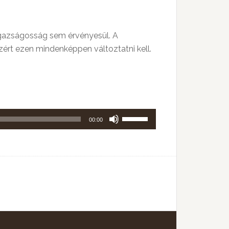
 igazságosság sem érvényesül. A
ezért ezen mindenképpen változtatni kell.
A
00:00
hangerő
növeléséhez,
illetőleg
csökkentéséhez
a
Fel/Le
billentyűket
kell