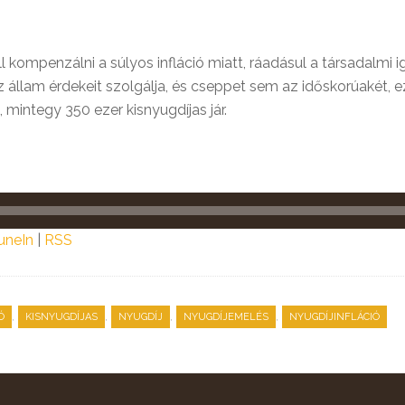
l kompenzálni a súlyos infláció miatt, ráadásul a társadalmi
z állam érdekeit szolgálja, és cseppet sem az időskorúakét, 
 mintegy 350 ezer kisnyugdíjas jár.
uneIn
|
RSS
,
,
,
,
Ó
KISNYUGDÍJAS
NYUGDÍJ
NYUGDÍJEMELÉS
NYUGDÍJINFLÁCIÓ