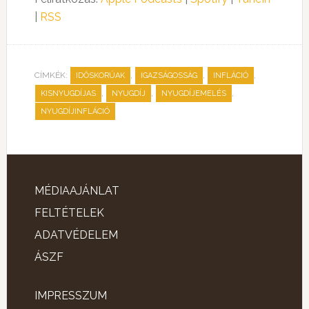
|
RSS
CÍMKÉK:
,
,
,
IDŐSKORÚAK
IGAZSÁGOSSÁG
INFLÁCIÓ
,
,
,
KISNYUGDÍJAS
NYUGDÍJ
NYUGDÍJEMELÉS
NYUGDÍJINFLÁCIÓ
MÉDIAAJÁNLAT
FELTÉTELEK
ADATVÉDELEM
ÁSZF
IMPRESSZUM