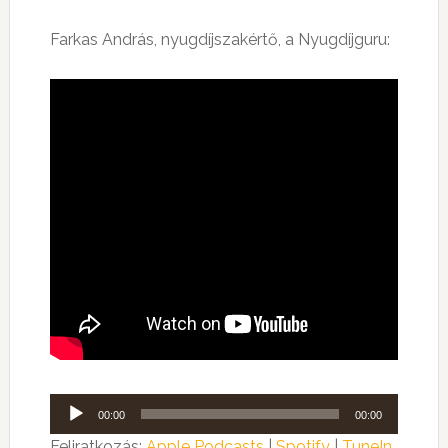
Farkas András, nyugdíjszakértő, a Nyugdíjguru:
Audió
00:00
00:00
lejátszó
Feliratkozás:
Apple Podcasts
|
Spotify
|
TuneIn