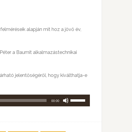
elméréseik alapján mit hoz a jövő év,
 Péter a Baumit alkalmazástechnikai
árható jelentőségéről, hogy kiválthatja-e
A
00:00
hangerő
növeléséhez,
illetőleg
csökkentéséhez