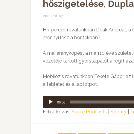
hőszigetelése, Dupla
2020-10-07
HR percek rovatunkban Deák Andreát, a Gr
mennyi lesz a borítékban?
A mai aranyköpést a ma 110 éve született
vezetője tartott gyorstalpalót a régi ház
Mobilózis rovatunkban Fekete Gábor, az iF
a tabletet és a laptotpot.
Audió
00:00
lejátszó
Feliratkozás:
Apple Podcasts
|
Spotify
|
T