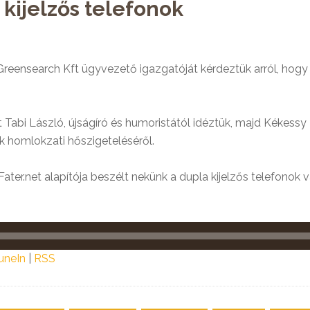
 kijelzős telefonok
eensearch Kft ügyvezető igazgatóját kérdeztük arról, hogy f
 Tabi László, újságíró és humoristától idéztük, majd Kékessy
ak homlokzati hőszigeteléséről.
ater.net alapítója beszélt nekünk a dupla kijelzős telefonok v
uneIn
|
RSS