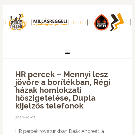
HR percek – Mennyi lesz
jövőre a borítékban, Régi
házak homlokzati
hőszigetelése, Dupla
kijelzős telefonok
2020-10-07
HR percek rovatunkban Deák Andreát, a