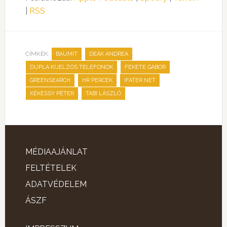
|
RSS
CÍMKÉK:
,
,
BAUMIT
DEÁK ANDREA
,
,
DUPLA KIJELZŐS TELEFONOK
FEKETE GÁBOR
,
,
,
GREENSEARCH
HR PERCEK
IFATER.NET
,
KÉKESSY PÉTER
TABI LÁSZLÓ
MÉDIAAJÁNLAT
FELTÉTELEK
ADATVÉDELEM
ÁSZF