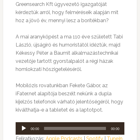
Greensearch Kft ügyvezető igazgatóját
kérdeztük arról, hogy felméréseik alapján mit
hoz a jövő év, mennyi lesz a borítékban?
A mai aranyköpést a ma 110 éve született Tabi
László, újságíró és humoristától idéztük, majd
Kékessy Péter a Baumit alkalmazástechnikai
vezetője tartott gyorstalpalót a régi házak
homlokzati hőszigeteléséről.
Mobilózis rovatunkban Fekete Gábor, az
iFater.net alapítója beszélt nekünk a dupla
kijelzős telefonok várható jelentőségéről, hogy
kiválthatja-e a tabletet és a laptotpot.
Audió
00:00
00:00
lejátszó
Feliratkozás:
Apple Podcasts
|
Spotify
|
TuneIn