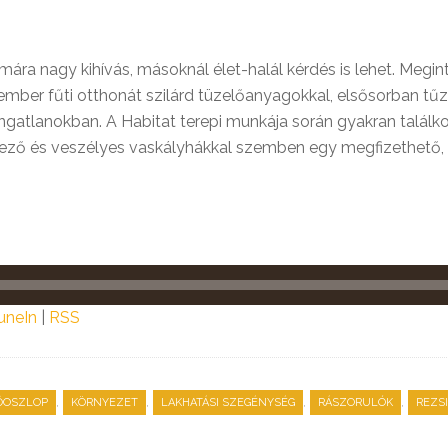
ra nagy kihívás, másoknál élet-halál kérdés is lehet. Megin
ember fűti otthonát szilárd tüzelőanyagokkal, elsősorban tűz
ngatlanokban. A Habitat terepi munkája során gyakran találkoz
ző és veszélyes vaskályhákkal szemben egy megfizethető, k
uneIn
|
RSS
,
,
,
,
ŐOSZLOP
KÖRNYEZET
LAKHATÁSI SZEGÉNYSÉG
RÁSZORULÓK
REZS