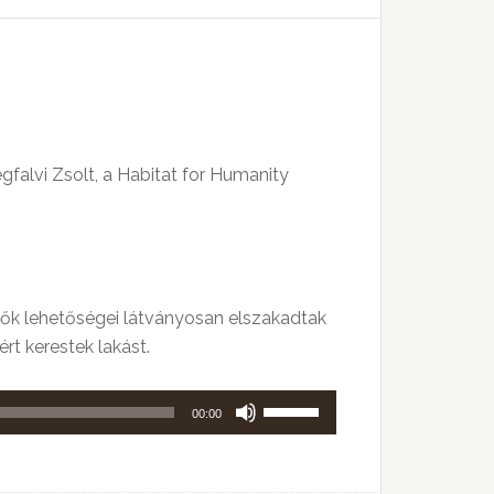
billentyűket
kell
használni.
falvi Zsolt, a Habitat for Humanity
sők lehetőségei látványosan elszakadtak
rt kerestek lakást.
A
00:00
hangerő
növeléséhez,
illetőleg