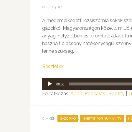
2022-09-07
A megemelkedett rezsiszámla sokak számá
gázcirkó. Magyarországon közel 4 millió 
anyagi helyzetben és leromlott állapotú i
használt alacsony hatékonyságú, szennye
lenne szükség.
Részletek
Audió
00:00
lejátszó
Feliratkozás:
Apple Podcasts
|
Spotify
|
T
CÍMKÉK:
,
,
GÁZCIRKÓ
HABITAT FOR HUMANITY
H