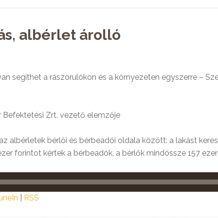
s, albérlet árolló
 segíthet a rászorulókon és a környezeten egyszerre – Szeg
Befektetési Zrt. vezető elemzője
albérletek bérlői és bérbeadói oldala között: a lakást kere
er forintot kértek a bérbeadók, a bérlők mindössze 157 ezeré
uneIn
|
RSS