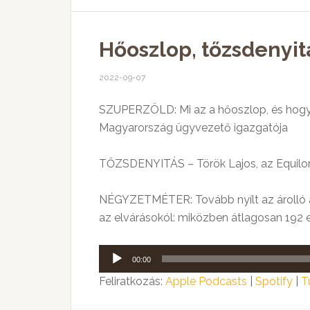
Hőoszlop, tőzsdenyitá
2022-09-07
SZUPERZÖLD: Mi az a hőoszlop, és hogyan
Magyarország ügyvezető igazgatója
TŐZSDENYITÁS – Török Lajos, az Equilor 
NÉGYZETMÉTER: Tovább nyílt az árolló az 
az elvárásokól: miközben átlagosan 192 ez
Audió
00:00
lejátszó
Feliratkozás:
Apple Podcasts
|
Spotify
|
T