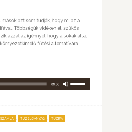
t mások azt sem tudják, hogy mi az a
ifával. Többségük vidéken él, szűkös
ik azzal az igénnyel, hogy a sokak által
örnyezetkímélő fűtési alternatívára
A
00:00
hangerő
növeléséhez,
illetőleg
csökkentéséhez
,
,
ISZÁMLA
TÜZELŐANYAG
TŰZIFA
a
Fel/Le