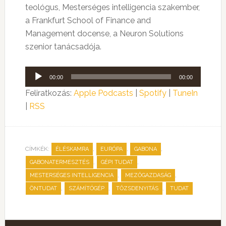
teológus, Mesterséges intelligencia szakember,
a Frankfurt School of Finance and
Management docense, a Neuron Solutions
szenior tanácsadója.
Audió
00:00
00:00
lejátszó
Feliratkozás:
Apple Podcasts
|
Spotify
|
TuneIn
|
RSS
CÍMKÉK:
,
,
,
ÉLÉSKAMRA
EURÓPA
GABONA
,
,
GABONATERMESZTÉS
GÉPI TUDAT
,
,
MESTERSÉGES INTELLIGENCIA
MEZŐGAZDASÁG
,
,
,
ÖNTUDAT
SZÁMÍTÓGÉP
TŐZSDENYITÁS
TUDAT