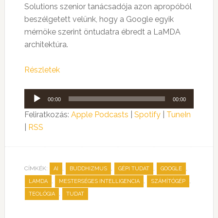
Solutions szenior tanácsadója azon apropóból
beszélgetett velünk, hogy a Google egyik
mérnöke szerint öntudatra ébredt a LaMDA
architektúra.
Részletek
Audió
00:00
00:00
lejátszó
Feliratkozás:
Apple Podcasts
|
Spotify
|
TuneIn
|
RSS
CÍMKÉK:
,
,
,
,
AI
BUDDHIZMUS
GÉPI TUDAT
GOOGLE
,
,
,
LAMDA
MESTERSÉGES INTELLIGENCIA
SZÁMÍTÓGÉP
,
TEOLÓGIA
TUDAT