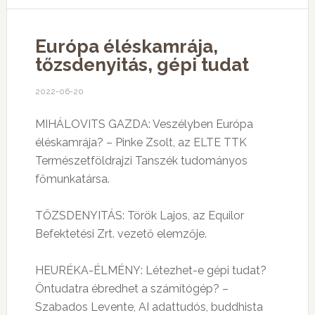
Európa éléskamrája,
tőzsdenyitás, gépi tudat
2022-06-20
MIHÁLOVITS GAZDA: Veszélyben Európa
éléskamrája? – Pinke Zsolt, az ELTE TTK
Természetföldrajzi Tanszék tudományos
főmunkatársa.
TŐZSDENYITÁS: Török Lajos, az Equilor
Befektetési Zrt. vezető elemzője.
HEURÉKA-ÉLMÉNY: Létezhet-e gépi tudat?
Öntudatra ébredhet a számítógép? –
Szabados Levente, AI adattudós, buddhista