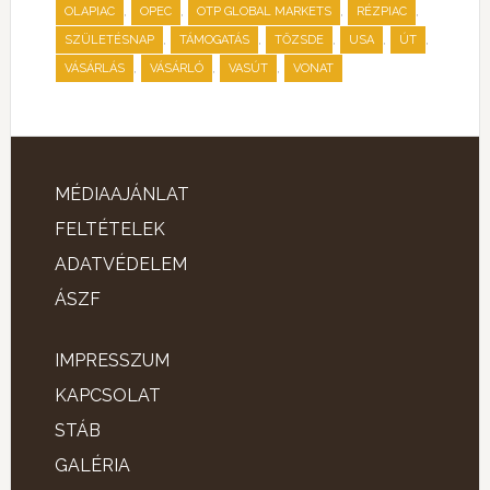
,
,
,
,
OLAPIAC
OPEC
OTP GLOBAL MARKETS
RÉZPIAC
,
,
,
,
,
SZÜLETÉSNAP
TÁMOGATÁS
TŐZSDE
USA
ÚT
,
,
,
VÁSÁRLÁS
VÁSÁRLÓ
VASÚT
VONAT
MÉDIAAJÁNLAT
FELTÉTELEK
ADATVÉDELEM
ÁSZF
IMPRESSZUM
KAPCSOLAT
STÁB
GALÉRIA