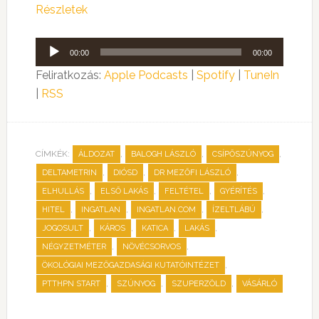
Részletek
Audió
00:00
00:00
lejátszó
Feliratkozás:
Apple Podcasts
|
Spotify
|
TuneIn
|
RSS
CÍMKÉK:
,
,
,
ÁLDOZAT
BALOGH LÁSZLÓ
CSÍPŐSZÚNYOG
,
,
,
DELTAMETRIN
DIÓSD
DR MEZŐFI LÁSZLÓ
,
,
,
,
ELHULLÁS
ELSŐ LAKÁS
FELTÉTEL
GYÉRÍTÉS
,
,
,
,
HITEL
INGATLAN
INGATLAN.COM
ÍZELTLÁBÚ
,
,
,
,
JOGOSULT
KÁROS
KATICA
LAKÁS
,
,
NÉGYZETMÉTER
NÖVÉCSORVOS
,
ÖKOLÓGIAI MEZŐGAZDASÁGI KUTATÓINTÉZET
,
,
,
PTTHPN START
SZÚNYOG
SZUPERZÖLD
VÁSÁRLÓ