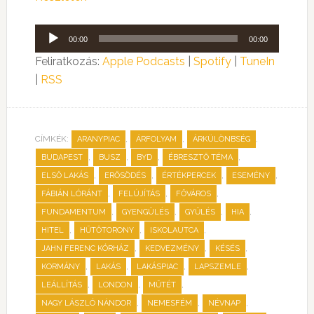
Audió
00:00
00:00
lejátszó
Feliratkozás:
Apple Podcasts
|
Spotify
|
TuneIn
|
RSS
CÍMKÉK:
,
,
,
ARANYPIAC
ÁRFOLYAM
ÁRKÜLÖNBSÉG
,
,
,
,
BUDAPEST
BUSZ
BYD
ÉBRESZTŐ TÉMA
,
,
,
,
ELSŐ LAKÁS
ERŐSÖDÉS
ÉRTÉKPERCEK
ESEMÉNY
,
,
,
FÁBIÁN LÓRÁNT
FELÚJÍTÁS
FŐVÁROS
,
,
,
,
FUNDAMENTUM
GYENGÜLÉS
GYŰLÉS
HIA
,
,
,
HITEL
HŰTŐTORONY
ISKOLAUTCA
,
,
,
JAHN FERENC KÓRHÁZ
KEDVEZMÉNY
KÉSÉS
,
,
,
,
KORMÁNY
LAKÁS
LAKÁSPIAC
LAPSZEMLE
,
,
,
LEÁLLÍTÁS
LONDON
MŰTÉT
,
,
,
NAGY LÁSZLÓ NÁNDOR
NEMESFÉM
NÉVNAP