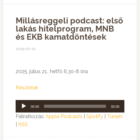
Millásreggeli podcast: első
lakás hitelprogram, MNB
és EKB kamatdöntések
2025-07-21
2025. július 21., hétf
ő 6.30-8
óra
Részletek
Audió
00:00
00:00
lejátszó
Feliratkozás:
Apple Podcasts
|
Spotify
|
TuneIn
|
RSS