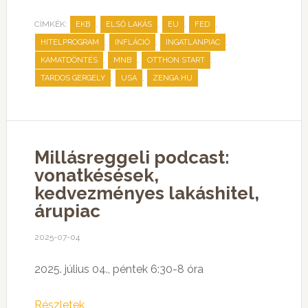
CÍMKÉK:
,
,
,
,
EKB
ELSŐ LAKÁS
EU
FED
,
,
,
HITELPROGRAM
INFLÁCIÓ
INGATLANPIAC
,
,
,
KAMATDÖNTÉS
MNB
OTTHON START
,
,
TARDOS GERGELY
USA
ZENGA.HU
Millásreggeli podcast:
vonatkésések,
kedvezményes lakáshitel,
árupiac
2025-07-04
2025. július 04., péntek 6:30-8 óra
Részletek