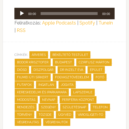
Audió
00:00
00:00
lejátszó
Feliratkozás:
Apple Podcasts
|
Spotify
|
TuneIn
|
RSS
CÍMKÉK:
,
,
ÁRVERÉS
BÉKÉLTETŐ TESTÜLET
,
,
,
BODOR KRISZTOFER
BUDAPEST
CZIRFUSZ MÁRTON
,
,
,
,
DIÓSD
DÍSZPOLGÁR
DR INZELT ÉVA
ÉPÜLET
,
,
,
FIUMEI ÚTI SÍRKERT
FOGYASZTÓVÉDELEM
FOTÓ
,
,
,
FUTAFOK
INGATLAN
JOGVITA
,
,
KERESKEDELMI ÉS IPARKAMARA
LAPSZEMLE
,
,
,
MÓDOSÍTÁS
NÉVNAP
PERIFÉRIA KÖZPONT
,
,
,
,
RENDEZÉS
SZEGÉNY
SZÜLETÉSNAP
TELEFON
,
,
,
,
TÖRVÉNY
TŐZSDE
ÜGYVÉD
VÁROSLIGETI-TÓ
,
VÉGREHAJTÁS
VÉGREHAJTÓK