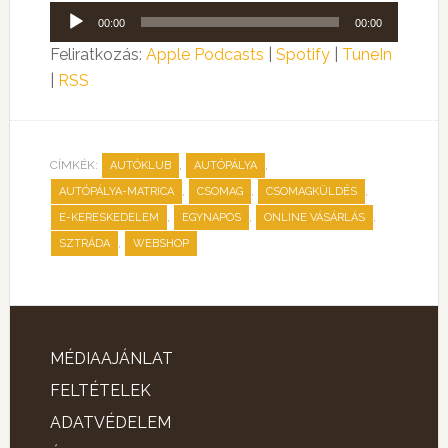
Audió
00:00
00:00
lejátszó
Feliratkozás:
Apple Podcasts
|
Spotify
|
TuneIn
|
RSS
CÍMKÉK:
,
,
AUTÓKLUB
AUTÓPÁLYA
,
,
,
AUTÓPÁLYA-MATRICA
CSOMAG
CSOMAGKÜLDÉS
,
,
,
E-KERESKEDELEM
EGYNAPOS
ONLINE VÁSÁRLÁS
,
SZTRÁDA
WEBSHOP
MÉDIAAJÁNLAT
FELTÉTELEK
ADATVÉDELEM