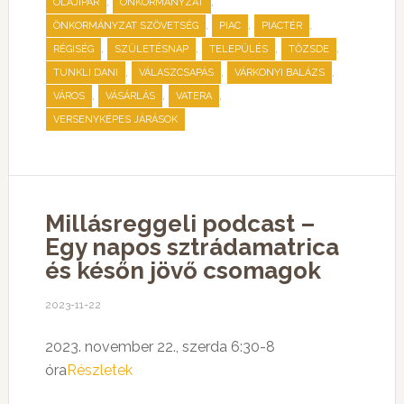
,
,
OLAJIPAR
ÖNKORMÁNYZAT
,
,
,
ÖNKORMÁNYZAT SZÖVETSÉG
PIAC
PIACTÉR
,
,
,
,
RÉGISÉG
SZÜLETÉSNAP
TELEPÜLÉS
TŐZSDE
,
,
,
TUNKLI DANI
VÁLASZCSAPÁS
VÁRKONYI BALÁZS
,
,
,
VÁROS
VÁSÁRLÁS
VATERA
VERSENYKÉPES JÁRÁSOK
Millásreggeli podcast –
Egy napos sztrádamatrica
és későn jövő csomagok
2023-11-22
2023. november 22., szerda 6:30-8
óra
Részletek