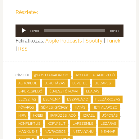
Részletek
Audió
00:00
00:00
lejátszó
Feliratkozás:
Apple Podcasts
|
Spotify
|
TuneIn
|
RSS
CÍMKÉK:
,
,
56-OS FORRADALOM
ACCORDE ALAPKEZELŐ
,
,
,
,
AUTÓKLUB
BERUHÁZÁS
BEVÉTEL
BUDAPEST
,
,
,
E-KERESKEDŐ
ÉBRESZTŐ ROVAT
ELADÁS
,
,
,
,
ELOSZTÁS
ESEMÉNY
ESZKALÁCIÓ
FELZÁRKÓZÁS
,
,
,
,
FŐVÁROS
GÉMESI GYÖRGY
HATÁS
HETI ALAPOZÓ
,
,
,
,
,
HIPA
HOBBI
IPARŰZÉSI ADÓ
IZRAEL
JÓFOGÁS
,
,
,
,
KONFLIKTUS
KÖRVASÚT
LAPSZEMLE
LEZÁRÁS
,
,
,
,
MÁGIKUS-E
NAVRACSICS
NETANYAHU
NÉVNAP