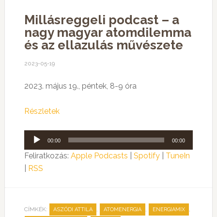
Millásreggeli podcast – a
nagy magyar atomdilemma
és az ellazulás művészete
2023-05-19
2023. május 19., péntek, 8-9 óra
Részletek
Audió
00:00
00:00
lejátszó
Feliratkozás:
Apple Podcasts
|
Spotify
|
TuneIn
|
RSS
CÍMKÉK:
,
,
,
ASZÓDI ATTILA
ATOMENERGIA
ENERGIAMIX