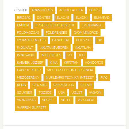
CÍMKÉK:
,
,
,
ARANYKÖPÉS
ASZÓDI ATTILA
BÉKÉS
,
,
,
,
,
BÍRÓSÁG
DÖNTÉS
ELADÁS
ELADNI
ELMARAD
,
,
,
EMBERI
ERSTE BEFEKTETÉSI ZRT.
EVERGRANDE
,
,
,
FÖLDMOZGÁS
FÖLDRENGÉS
GYOMAENDRŐD
,
,
,
,
GYORSJELENETÉS
HANGULAT
HOTSPOT
HP
,
,
,
INDUKÁLT
INGATANBUBORÉK
INGATLAN
,
,
,
,
INNOVÁCIÓ
INTÉZKEDÉS
JÓ
JOG
,
,
,
,
KABABIK JÓZSEF
KÍNA
KIPATTAN
KONDOROS
,
,
LÁBODY PÉTER
MESTERSÉGES INTELIGENCIA
,
,
,
MEZŐBERÉNY
NUKLEÁRIS TECNIKAI INTÉZET
PIAC
,
,
,
,
RENG
SZARVAS
SZERZŐI JOG
SZTNH
,
,
,
,
,
SZÜKSÉG
TŐZSDE
USA
ÜZLET
VAGYON
,
,
,
,
VÁRAKOZÁS
VESZEL
VÉTEL
VIZSGÁLAT
WARREN BUFFETT