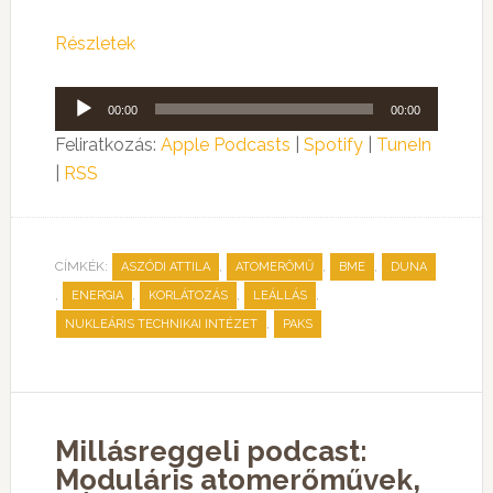
Részletek
Audió
00:00
00:00
lejátszó
Feliratkozás:
Apple Podcasts
|
Spotify
|
TuneIn
|
RSS
CÍMKÉK:
,
,
,
ASZÓDI ATTILA
ATOMERŐMŰ
BME
DUNA
,
,
,
,
ENERGIA
KORLÁTOZÁS
LEÁLLÁS
,
NUKLEÁRIS TECHNIKAI INTÉZET
PAKS
Millásreggeli podcast:
Moduláris atomerőművek,