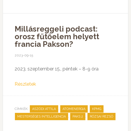
Millásreggeli podcast:
orosz fűtőelem helyett
francia Pakson?
2023-09-15
2023. szeptember 15., péntek – 8-9 óra
Részletek
CÍMKÉK:
,
,
,
ASZÓDI ATTILA
ATOMENERGIA
KPMG
,
,
MESTERSÉGES INTELLIGENCIA
PAKS 2
RÓZSAI REZSŐ