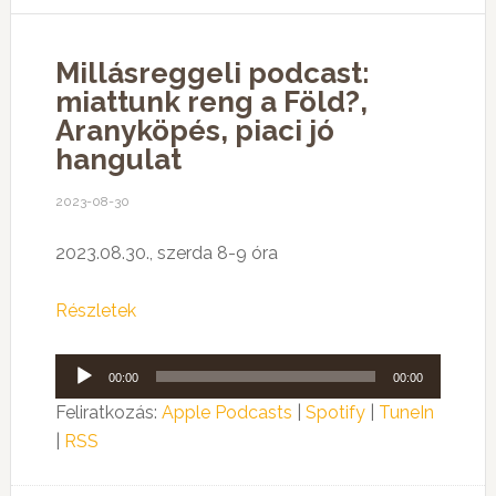
Millásreggeli podcast:
miattunk reng a Föld?,
Aranyköpés, piaci jó
hangulat
2023-08-30
2023.08.30., szerda 8-9 óra
Részletek
Audió
00:00
00:00
lejátszó
Feliratkozás:
Apple Podcasts
|
Spotify
|
TuneIn
|
RSS