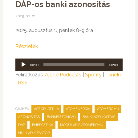
DÁP-os banki azonosítás
2025-08-01
2025. augusztus 1., péntek 8-9 óra
Részletek
Audió
00:00
00:00
lejátszó
Feliratkozás:
Apple Podcasts
|
Spotify
|
TuneIn
|
RSS
CÍMKÉK:
,
,
,
ASZÓDI ATTILA
ATOMENERGIA
ATOMERŐMŰ
,
,
,
AZONOSÍTÁS
BANKBIZTONSÁG
BANKI AZONOSÍTÁS
,
,
,
DÁP
ENERGETIKA
MODULÁRIS ATOMERŐMŰ
NULLADIK FAKTOR