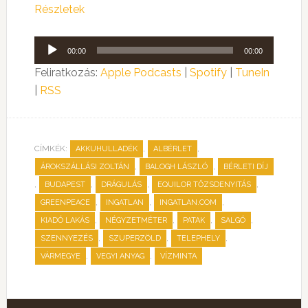
Részletek
Audió
00:00
00:00
lejátszó
Feliratkozás:
Apple Podcasts
|
Spotify
|
TuneIn
|
RSS
CÍMKÉK:
,
,
AKKUHULLADÉK
ALBÉRLET
,
,
ÁROKSZÁLLÁSI ZOLTÁN
BALOGH LÁSZLÓ
BÉRLETI DÍJ
,
,
,
,
BUDAPEST
DRÁGULÁS
EQUILOR TŐZSDENYITÁS
,
,
,
GREENPEACE
INGATLAN
INGATLAN.COM
,
,
,
,
KIADÓ LAKÁS
NÉGYZETMÉTER
PATAK
SALGÓ
,
,
,
SZENNYEZÉS
SZUPERZÖLD
TELEPHELY
,
,
VÁRMEGYE
VEGYI ANYAG
VÍZMINTA