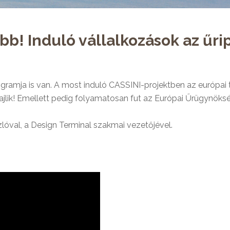
bb! Induló vállalkozások az űr
ogramja is van. A most induló CASSINI-projektben az európai 
ajlik! Emellett pedig folyamatosan fut az Európai Űrügynöks
zlóval, a Design Terminal szakmai vezetőjével.