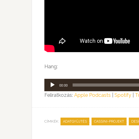
Hang:
Audió
00:00
lejátszó
Feliratkozás:
Apple Podcasts
|
Spotify
|
T
CÍMKÉK:
,
,
ADATGYŰJTÉS
CASSINI-PROJEKT
DES