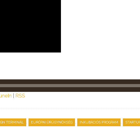
uneIn
|
RSS
,
,
,
IGN TERMINÁL
EURÓPAI ŰRÜGYNÖKSÉG
INKUBÁCIÓS PROGRAM
STARTU