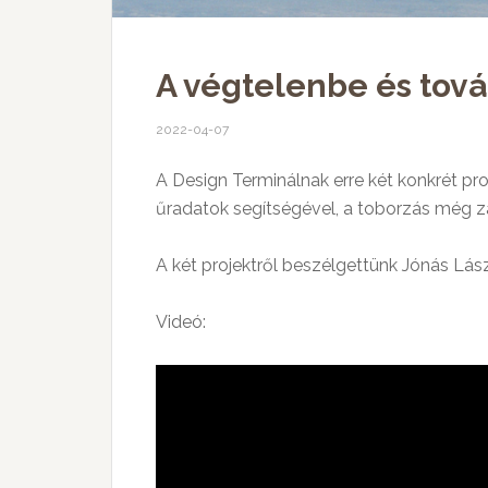
A végtelenbe és tová
2022-04-07
A Design Terminálnak erre két konkrét pr
űradatok segítségével, a toborzás még z
A két projektről beszélgettünk Jónás Lás
Videó: