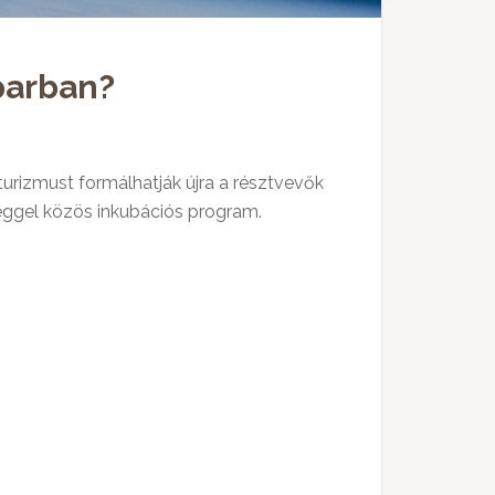
iparban?
turizmust formálhatják újra a résztvevők
éggel közös inkubációs program.