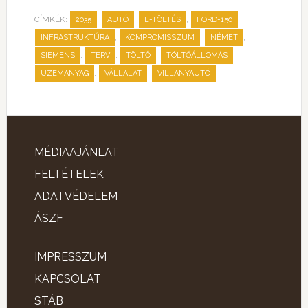
CÍMKÉK:
,
,
,
,
2035
AUTÓ
E-TÖLTÉS
FORD-150
,
,
,
INFRASTRUKTÚRA
KOMPROMISSZUM
NÉMET
,
,
,
,
SIEMENS
TERV
TÖLTŐ
TÖLTŐÁLLOMÁS
,
,
ÜZEMANYAG
VÁLLALAT
VILLANYAUTÓ
MÉDIAAJÁNLAT
FELTÉTELEK
ADATVÉDELEM
ÁSZF
IMPRESSZUM
KAPCSOLAT
STÁB