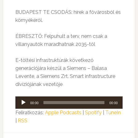
BUDAPEST TE CSODÁS: hírek a fővárosból és
környékéről.
ÉBRESZTŐ: Felpuhult a terv, nem csak a
villanyautók maradhatnak 2035-től
E-töltési infrastruktúrák következő
generációjára készül a Siemens – Balasa
Levente, a Siemens Zrt. Smart infrastructure
divíziójának vezetője
Audió
00:00
00:00
lejátszó
Feliratkozás:
Apple Podcasts
|
Spotify
|
TuneIn
|
RSS