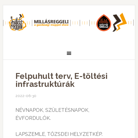
Felpuhult terv, E-töltési
infrastruktúrák
2022-06-30
NÉVNAPOK, SZÜLETÉSNAPOK,
ÉVFORDULÓK.
LAPSZEMLE, TŐZSDEI HELYZETKÉP.