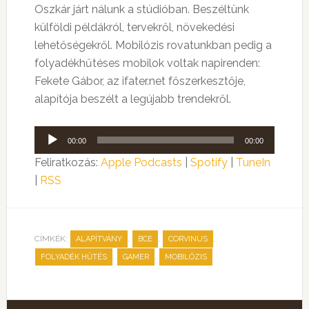
Oszkár járt nálunk a stúdióban. Beszéltünk
külföldi példákról, tervekről, növekedési
lehetőségekről. Mobilózis rovatunkban pedig a
folyadékhűtéses mobilok voltak napirenden:
Fekete Gábor, az ifater.net főszerkesztője,
alapítója beszélt a legújabb trendekről.
Audió
00:00
00:00
lejátszó
Feliratkozás:
Apple Podcasts
|
Spotify
|
TuneIn
|
RSS
CÍMKÉK:
,
,
,
ALAPÍTVÁNY
BCE
CORVINUS
,
,
FOLYADÉK HŰTÉS
GAMER
MOBILÓZIS