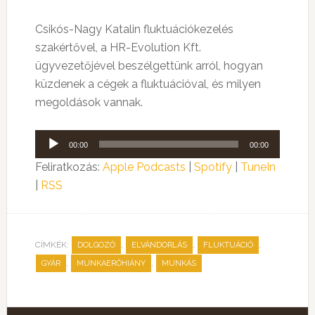
Csikós-Nagy Katalin fluktuációkezelés
szakértővel, a HR-Evolution Kft.
ügyvezetőjével beszélgettünk arról, hogyan
küzdenek a cégek a fluktuációval, és milyen
megoldások vannak.
Audió
00:00
00:00
lejátszó
Feliratkozás:
Apple Podcasts
|
Spotify
|
TuneIn
|
RSS
CÍMKÉK:
,
,
,
DOLGOZÓ
ELVÁNDORLÁS
FLUKTUÁCIÓ
,
,
GYÁR
MUNKAERŐHIÁNY
MUNKÁS