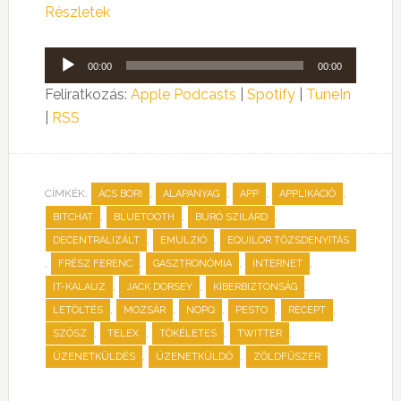
Részletek
Audió
00:00
00:00
lejátszó
Feliratkozás:
Apple Podcasts
|
Spotify
|
TuneIn
|
RSS
CÍMKÉK:
,
,
,
,
ÁCS BORI
ALAPANYAG
APP
APPLIKÁCIÓ
,
,
,
BITCHAT
BLUETOOTH
BURÓ SZILÁRD
,
,
DECENTRALIZÁLT
EMULZIÓ
EQUILOR TŐZSDENYITÁS
,
,
,
,
FRÉSZ FERENC
GASZTRONÓMIA
INTERNET
,
,
,
IT-KALAUZ
JACK DORSEY
KIBERBIZTONSÁG
,
,
,
,
,
LETÖLTÉS
MOZSÁR
NOPQ
PESTO
RECEPT
,
,
,
,
SZÓSZ
TELEX
TÖKÉLETES
TWITTER
,
,
ÜZENETKÜLDÉS
ÜZENETKÜLDŐ
ZÖLDFŰSZER