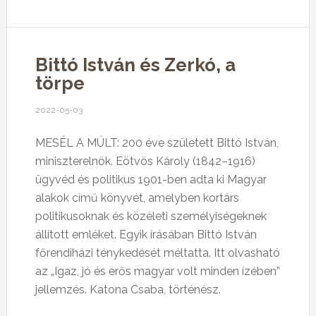
Bittó István és Zerkó, a
törpe
2022-05-03
MESÉL A MÚLT: 200 éve született Bittó István,
miniszterelnök. Eötvös Károly (1842–1916)
ügyvéd és politikus 1901-ben adta ki Magyar
alakok című könyvét, amelyben kortárs
politikusoknak és közéleti személyiségeknek
állított emléket. Egyik írásában Bittó István
főrendiházi ténykedését méltatta. Itt olvasható
az „Igaz, jó és erős magyar volt minden ízében”
jellemzés. Katona Csaba, történész.