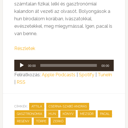
számtalan fizikai, lelki és gasztronómiai
kalandon át vezeti az olvasót. Bolyongások a
hun birodalom korában, ivászatokkal,
evészetekkel, meg miegymással. Igen, pacal is
van benne.
Részletek
Audió
00:00
00:00
lejátszó
Feliratkozás:
Apple Podcasts
|
Spotify
|
TuneIn
|
RSS
CÍMKÉK:
,
,
ATTILA
CSERNA-SZABÓ ANDRÁS
,
,
,
,
,
GASZTRONÓMIA
HUN
KÖNYV
MÉZSÖR
PACAL
,
,
REGÉNY
TÖRPE
ZERKÓ