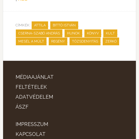
CÍMKÉK:
,
,
ATTILA
BITTÓ ISTVÁN
,
,
,
,
CSERNA-SZABÓ ANDRÁS
HUNOK
KÖNYV
KULT
,
,
,
MESÉL A MÚLT
REGÉNY
TŐZSDENYITÁS
ZERKÓ
MÉDIAAJÁNLAT
FELTÉTELEK
ADATVÉDELEM
ÁSZF
IMPRESSZUM
KAPCSOLAT