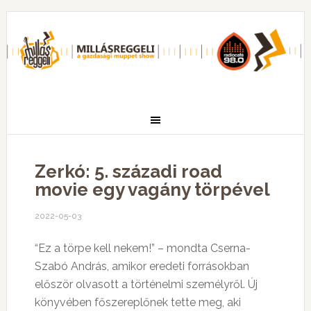
Zerkó: 5. századi road
movie egy vagány törpével
2022-05-03
“Ez a törpe kell nekem!” – mondta Cserna-
Szabó András, amikor eredeti forrásokban
először olvasott a történelmi személyről. Új
könyvében főszereplőnek tette meg, aki