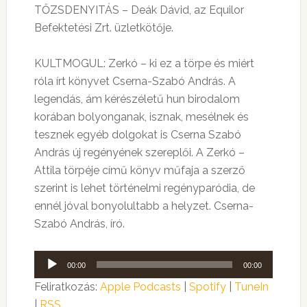
TŐZSDENYITÁS – Deák Dávid, az Equilor
Befektetési Zrt. üzletkötője.
KULTMOGUL: Zerkó – ki ez a törpe és miért
róla írt könyvet Cserna-Szabó András. A
legendás, ám kérészéletű hun birodalom
korában bolyonganak, isznak, mesélnek és
tesznek egyéb dolgokat is Cserna Szabó
András új regényének szereplői. A Zerkó –
Attila törpéje című könyv műfaja a szerző
szerint is lehet történelmi regényparódia, de
ennél jóval bonyolultabb a helyzet. Cserna-
Szabó András, író.
Audió
00:00
00:00
lejátszó
Feliratkozás:
Apple Podcasts
|
Spotify
|
TuneIn
|
RSS