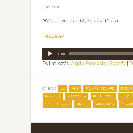
2024-11-12
2024. november 12., kedd 9-10 óra
Részletek
Audió
00:00
lejátszó
Feliratkozás:
Apple Podcasts
|
Spotify
|
T
CÍMKÉK:
,
,
,
151
ÁNY
BALANYI SZILÁRD
BUDAP
,
,
,
KONCERT
KORCSOLYA
KULTMOGUL
MEGME
,
,
,
SZÜLETÉSNAP
ÜNNEP
VÁROSHÁZA
VÉSZK