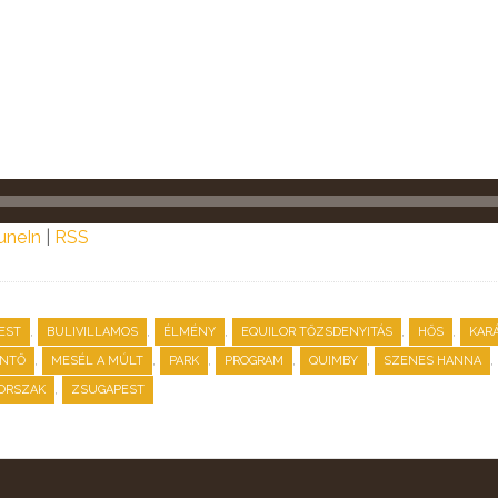
uneIn
|
RSS
,
,
,
,
,
EST
BULIVILLAMOS
ÉLMÉNY
EQUILOR TŐZSDENYITÁS
HŐS
KAR
,
,
,
,
,
,
NTŐ
MESÉL A MÚLT
PARK
PROGRAM
QUIMBY
SZENES HANNA
,
ORSZAK
ZSUGAPEST