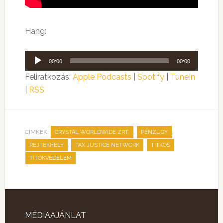
Hang:
Audió
00:00
00:00
lejátszó
Feliratkozás:
Apple Podcasts
|
Spotify
|
TuneIn
|
RSS
CÍMKÉK:
,
,
CRYSTAL WORLDWIDE ZRT.
PÉNZÜGY
,
,
,
REJTEKHELY
TAX JUSTICE NETWORK
TITKOS
TITOKVÉDELEM
MÉDIAAJÁNLAT