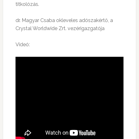
titkolózás.
dr. Magyar Csaba okleveles adószakértő, a
Crystal Worldwide Zrt. vezérigazgatója
Videó: