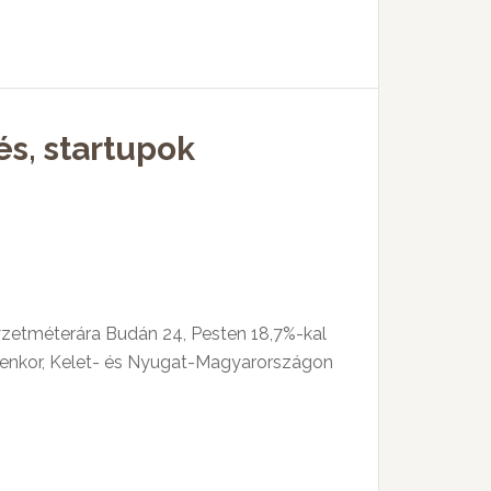
a
Fel/Le
billentyűket
kell
s, startupok
használni.
yzetméterára Budán 24, Pesten 18,7%-kal
lyenkor, Kelet- és Nyugat-Magyarországon