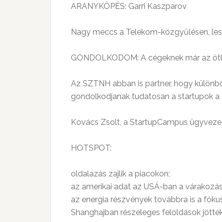
ARANYKÖPÉS: Garri Kaszparov
Nagy meccs a Telekom-közgyűlésen, lesö
GONDOLKODOM: A cégeknek már az ötletü
Az SZTNH abban is partner, hogy különbö
gondolkodjanak tudatosan a startupok a 
Kovács Zsolt, a StartupCampus ügyveze
HOTSPOT:
oldalazás zajlik a piacokon;
az amerikai adat az USÁ-ban a várakozás
az energia részvények továbbra is a fókus
Shanghajban részeleges feloldások jöttek,