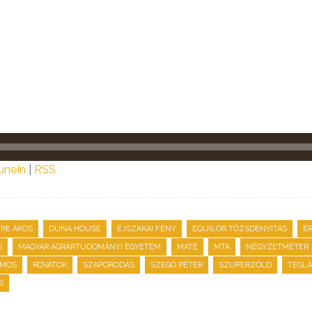
uneIn
|
RSS
,
,
,
,
ERE ÁKOS
DUNA HOUSE
ÉJSZAKAI FÉNY
EQUILOR TŐZSDENYITÁS
ÉR
,
,
,
,
S
MAGYAR AGRÁRTUDOMÁNYI EGYETEM
MATE
MTA
NÉGYZETMÉTER
,
,
,
,
,
LMOS
ROVATOK
SZAPORODÁS
SZEGŐ PÉTER
SZUPERZÖLD
TÉGLA
S