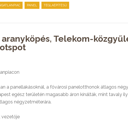
,
,
NGATLANPIAC
PANEL
TÉGLAÉPÍTÉSŰ
, aranyköpés, Telekom-közgyűlé
Hotspot
tlanpiacon
san a panellakásoknál, a fővárosi panelotthonok átlagos nég
apest egész területén magasabb áron kínálták, mint tavaly i
tlagos négyzetméterára.
 vezetője