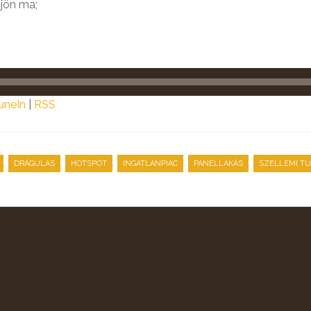
 jön ma;
uneIn
|
RSS
,
,
,
,
,
DRÁGULÁS
HOTSPOT
INGATLANPIAC
PANELLAKÁS
SZELLEMI T