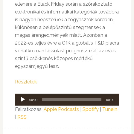
ellenére a Black Friday során a szórakoztató
elektronikai és informatikai kategóriák továbbra
is nagyon népszerűek a fogyasztók körében,
különösen a belépőszintű szegmensek a
magas árengedményeik miatt. Azonban a
2022-es teljes évre a GfK a globális T&D piacra
vonatkozóan lassulást prognosztizál, az éves
szintű csökkenés közepes mértékű,
egyszámjegyű lesz.
Részletek
Audió
00:00
00:00
lejátszó
Feliratkozás:
Apple Podcasts
|
Spotify
|
TuneIn
|
RSS