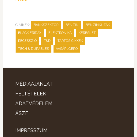
CÍMKÉK:
,
,
,
BANKSZEKTOR
BENZIN
BENZINKUTAK
,
,
,
BLACK FRIDAY
ELEKTRONIKA
KERESLET
,
,
,
RECESSZIÓ
T&D
TARTÓS CIKKEK
,
TECH & DURABLES
VÁSÁRLÓERŐ
MÉDIAAJÁNLAT
FELTÉTELEK
ADATVÉDELEM
ÁSZF
IMPRESSZUM