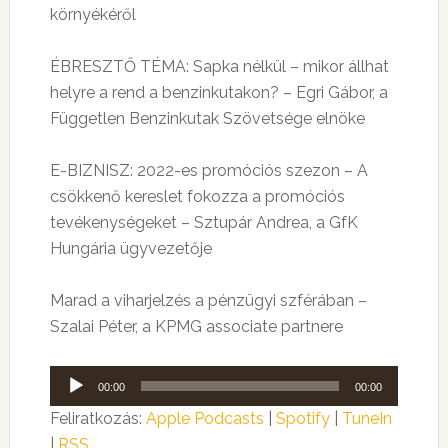
környékéről
ÉBRESZTŐ TÉMA: Sapka nélkül – mikor állhat
helyre a rend a benzinkutakon? – Egri Gábor, a
Független Benzinkutak Szövetsége elnöke
E-BIZNISZ: 2022-es promóciós szezon – A
csökkenő kereslet fokozza a promóciós
tevékenységeket – Sztupár Andrea, a GfK
Hungária ügyvezetője
Marad a viharjelzés a pénzügyi szférában –
Szalai Péter, a KPMG associate partnere
Audió
00:00
00:00
lejátszó
Feliratkozás:
Apple Podcasts
|
Spotify
|
TuneIn
|
RSS