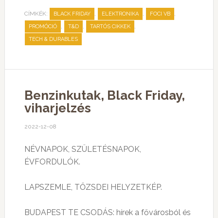
CÍMKÉK:
,
,
,
BLACK FRIDAY
ELEKTRONIKA
FOCI VB
,
,
,
PROMÓCIÓ
T&D
TARTÓS CIKKEK
TECH & DURABLES
Benzinkutak, Black Friday,
viharjelzés
2022-12-08
NÉVNAPOK, SZÜLETÉSNAPOK,
ÉVFORDULÓK.
LAPSZEMLE, TŐZSDEI HELYZETKÉP.
BUDAPEST TE CSODÁS: hírek a fővárosból és