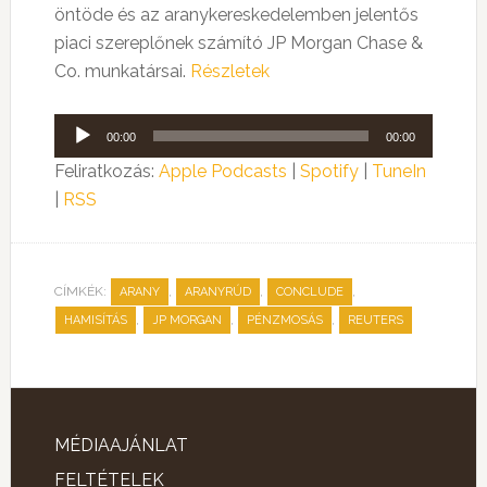
öntöde és az aranykereskedelemben jelentős
piaci szereplőnek számító JP Morgan Chase &
Co. munkatársai.
Részletek
Audió
00:00
00:00
lejátszó
Feliratkozás:
Apple Podcasts
|
Spotify
|
TuneIn
|
RSS
CÍMKÉK:
,
,
,
ARANY
ARANYRÚD
CONCLUDE
,
,
,
HAMISÍTÁS
JP MORGAN
PÉNZMOSÁS
REUTERS
MÉDIAAJÁNLAT
FELTÉTELEK