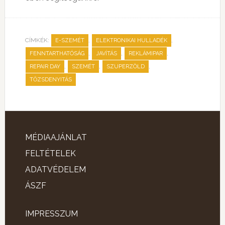
CÍMKÉK:
,
,
E-SZEMÉT
ELEKTRONIKAI HULLADÉK
,
,
,
FENNTARTHATÓSÁG
JAVÍTÁS
REKLÁMIPAR
,
,
,
REPAIR DAY
SZEMÉT
SZUPERZÖLD
TŐZSDENYITÁS
MÉDIAAJÁNLAT
FELTÉTELEK
ADATVÉDELEM
ÁSZF
IMPRESSZUM