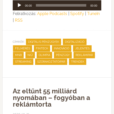
Audió
00:00
00:00
lejátszó
Feliratkozás:
Apple Podcasts
|
Spotify
|
TuneIn
|
RSS
CÍMKÉK:
,
,
DIGITÁLIS PÉNZÜGYEK
DIGITALIZÁCIÓ
,
,
,
,
FELMÉRÉS
FINTECH
INNOVÁCIÓ
JELENTÉS
,
,
,
,
,
MNB
NIÜ
OLIMPIA
PÉNZÜGY
REKLÁMIPAR
,
,
STREAMING
SZÓRAKOZTATÓIPAR
TRENDEK
Az eltűnt 55 milliárd
nyomában – fogyóban a
reklámtorta