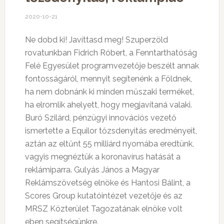
2020-10-21
Ne dobd ki! Javíttasd meg! Szuperzöld
rovatunkban Fidrich Róbert, a Fenntarthatóság
Felé Egyesület programvezetője beszélt annak
fontosságáról, mennyit segítenénk a Földnek,
ha nem dobnánk ki minden műszaki terméket,
ha elromlik ahelyett, hogy megjavítaná valaki.
Buró Szilárd, pénzügyi innovációs vezető
ismertette a Equilor tőzsdenyitás eredményeit,
aztán az eltűnt 55 milliárd nyomába eredtünk,
vagyis megnéztük a koronavírus hatását a
reklámiparra. Gulyás János a Magyar
Reklámszövetség elnöke és Hantosi Bálint, a
Scores Group kutatóintézet vezetője és az
MRSZ Közterület Tagozatának elnöke volt
eben segítségünkre.