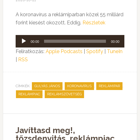
2020-10-21
A koronavírus a reklámiparban közel 55 milliárd
forint kiesést okozott. Eddig.
Részletek
Audió
00:00
00:00
lejátszó
Feliratkozás:
Apple Podcasts
|
Spotify
|
TuneIn
|
RSS
CÍMKÉK:
,
,
,
GULYÁS JÁNOS
KORONAVÍRUS
REKLÁMIPAR
,
REKLÁMPIAC
REKLÁMSZÖVETSÉG
Javíttasd meg!,
tőzsdenyitás, reklámpiac