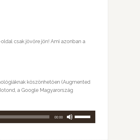
használni.
oldal csak jövőre jön! Ami azonban a
hnológiáknak köszönhetően (Augmented
s Botond, a Google Magyarország
A
00:00
hangerő
növeléséhez,
illetőleg