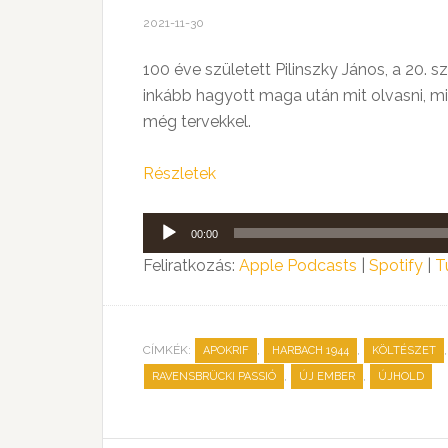
2021-11-30
100 éve született Pilinszky János, a 20
inkább hagyott maga után mit olvasni, min
még tervekkel.
Részletek
Audió
00:00
lejátszó
Feliratkozás:
Apple Podcasts
|
Spotify
|
T
CÍMKÉK:
,
,
APOKRIF
HARBACH 1944
KÖLTÉSZET
,
,
RAVENSBRÜCKI PASSIÓ
ÚJ EMBER
ÚJHOLD