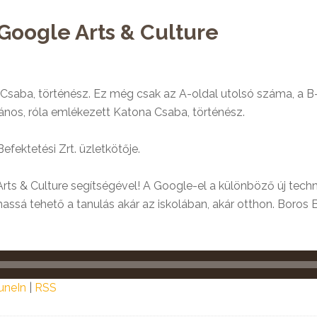
 Google Arts & Culture
saba, történész. Ez még csak az A-oldal utolsó száma, a B-
János, róla emlékezett Katona Csaba, történész.
ektetési Zrt. üzletkötője.
 & Culture segítségével! A Google-el a különböző új tec
massá tehető a tanulás akár az iskolában, akár otthon. Boro
uneIn
|
RSS