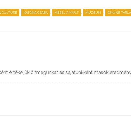
,
,
,
,
& CULTURE
KATONA CSABA
MESÉL A MÚLT
MÚZEUM
ONLINE TÁRLA
ént értékeljük önmagunkat és sajátunkként mások eredmény