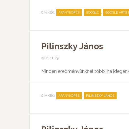
CÍMKÉK:
,
,
ARANYKÖPÉS
GOOGLE
GOOGLE ARTS 
Pilinszky János
2021-11-29
Minden eredményünknél több, ha idegenk
CÍMKÉK:
,
ARANYKÖPÉS
PILINSZKY JÁNOS