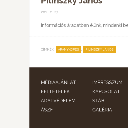
Pilinszky János
2018-11-27
Információs áradatban élünk, mindenki be
CÍMKÉK:
,
ARANYKÖPÉS
PILINSZKY JÁNOS
MÉDIAAJÁNLAT
IMPRESSZUM
FELTÉTELEK
KAPCSOLAT
ADATVÉDELEM
STÁB
ÁSZF
GALÉRIA