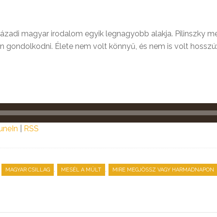
. századi magyar irodalom egyik legnagyobb alakja. Pilinszk
 gondolkodni. Élete nem volt könnyű, és nem is volt hosszú: m
uneIn
|
RSS
,
,
,
MAGYAR CSILLAG
MESÉL A MÚLT
MIRE MEGJÖSSZ VAGY HARMADNAPON