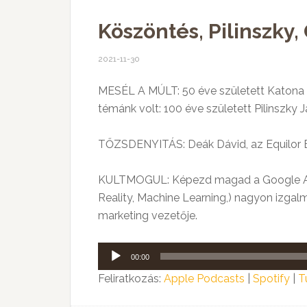
Köszöntés, Pilinszky,
2021-11-30
MESÉL A MÚLT: 50 éve született Katona C
témánk volt: 100 éve született Pilinszky 
TŐZSDENYITÁS: Deák Dávid, az Equilor Bef
KULTMOGUL: Képezd magad a Google Arts
Reality, Machine Learning,) nagyon izgal
marketing vezetője.
Audió
00:00
lejátszó
Feliratkozás:
Apple Podcasts
|
Spotify
|
T