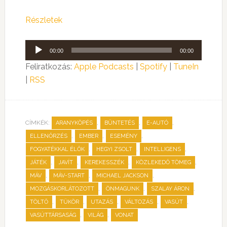
Részletek
Audió
00:00
00:00
lejátszó
Feliratkozás:
Apple Podcasts
|
Spotify
|
TuneIn
|
RSS
CÍMKÉK:
,
,
,
ARANYKÖPÉS
BÜNTETÉS
E-AUTÓ
,
,
,
ELLENŐRZÉS
EMBER
ESEMÉNY
,
,
,
FOGYATÉKKAL ÉLŐK
HEGYI ZSOLT
INTELLIGENS
,
,
,
,
JÁTÉK
JAVÍT
KEREKESSZÉK
KÖZLEKEDŐ TÖMEG
,
,
,
MÁV
MÁV-START
MICHAEL JACKSON
,
,
,
MOZGÁSKORLÁTOZOTT
ÖNMAGUNK
SZALAY ÁRON
,
,
,
,
,
TÖLTŐ
TÜKÖR
UTAZÁS
VÁLTOZÁS
VASÚT
,
,
VASÚTTÁRSASÁG
VILÁG
VONAT