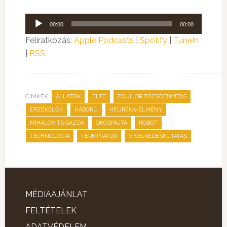
Audió
00:00
00:00
lejátszó
Feliratkozás:
Apple Podcasts
|
Spotify
|
TuneIn
|
RSS
CÍMKÉK:
,
,
,
ÁLLATOK
ELTE
EQUILOR TŐZSDENYITÁS
,
,
,
ÉRZÉKELŐK
HÁBORÚ
HEURÉKA-ÉLMÉNY
,
,
,
MIHÁLOVITS GAZDA
OKOSPAJTA
ROBOT
,
,
TECHNOLÓGIA
TERMINÁTOR
VISELKEDÉSKUTATÁS
MÉDIAAJÁNLAT
FELTÉTELEK
ADATVÉDELEM