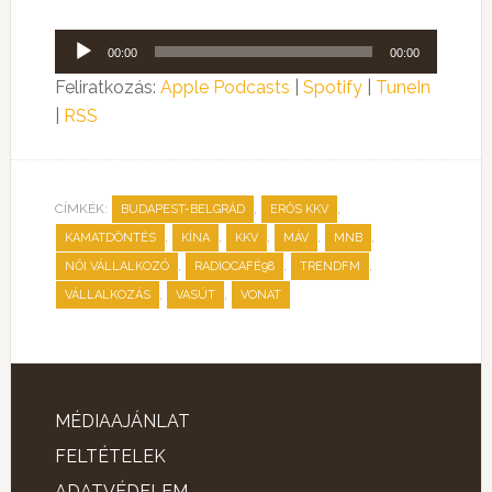
Audió
00:00
00:00
lejátszó
Feliratkozás:
Apple Podcasts
|
Spotify
|
TuneIn
|
RSS
CÍMKÉK:
,
,
BUDAPEST-BELGRÁD
ERŐS KKV
,
,
,
,
,
KAMATDÖNTÉS
KÍNA
KKV
MÁV
MNB
,
,
,
NŐI VÁLLALKOZÓ
RADIOCAFÉ98
TRENDFM
,
,
VÁLLALKOZÁS
VASÚT
VONAT
MÉDIAAJÁNLAT
FELTÉTELEK
ADATVÉDELEM