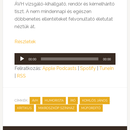
ÁVH vizsgáló-kihallgató, rendőr és kémelhárító
tiszt. A nem mindennapi és egészen
döbbenetes ellentéteket felvonultató életutat
néztük át.
Részletek
Audió
00:00
00:00
lejátszó
Feliratkozás:
Apple Podcasts
|
Spotify
|
TuneIn
|
RSS
CÍMKÉK:
,
,
,
,
ÁVH
HUMORISTA
ÍRÓ
KOMLÓS JÁNOS
,
,
KRITIKUS
MIKROSZKÓP SZÍNHÁZ
MŰFORDÍTÓ