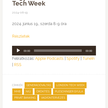
Tech Week
2024-06-19
2024. június 19., szerda 8-9 óra
Részletek
Audió
00:00
00:00
lejátszó
Feliratkozás:
Apple Podcasts
|
Spotify
|
TuneIn
|
RSS
CÍMKÉK:
,
,
GENERÁCIÓVÁLTÁS
LONDON TECH WEEK
,
,
,
,
MHB
NIÜ
ÖRÖKÍTÉS
PLESCHINGER GYULA
,
PRIVÁT BANKING
VAGYONTERVEZÉS