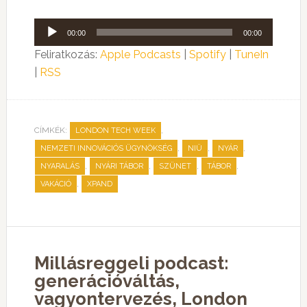
Audió
00:00
00:00
lejátszó
Feliratkozás:
Apple Podcasts
|
Spotify
|
TuneIn
|
RSS
CÍMKÉK:
,
LONDON TECH WEEK
,
,
,
NEMZETI INNOVÁCIÓS ÜGYNÖKSÉG
NIÜ
NYÁR
,
,
,
,
NYARALÁS
NYÁRI TÁBOR
SZÜNET
TÁBOR
,
VAKÁCIÓ
XPAND
Millásreggeli podcast:
generációváltás,
vagyontervezés, London