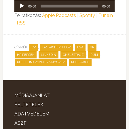
Audió
00:00
00:00
lejátszó
Feliratkozás:
Apple Podcasts
|
Spotify
|
TuneIn
|
RSS
CÍMKÉK:
,
,
,
,
CV
DR. PACHER TIBOR
ESA
HR
,
,
,
,
HR PERCEK
LINKEDIN
ÖNÉLETRAJZ
PULI
,
PULI LUNAR WATER SNOOPER
PULI SPACE
MÉDIAAJÁNLAT
FELTÉTELEK
ADATVÉDELEM
ÁSZF