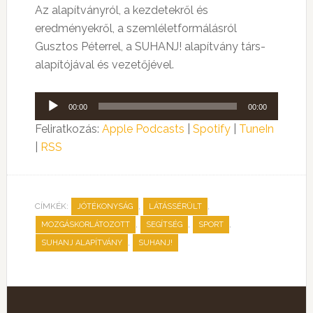
Az alapítványról, a kezdetekről és
eredményekről, a szemléletformálásról
Gusztos Péterrel, a SUHANJ! alapítvány társ-
alapítójával és vezetőjével.
Audió
00:00
00:00
lejátszó
Feliratkozás:
Apple Podcasts
|
Spotify
|
TuneIn
|
RSS
CÍMKÉK:
,
,
JÓTÉKONYSÁG
LÁTÁSSÉRÜLT
,
,
,
MOZGÁSKORLÁTOZOTT
SEGÍTSÉG
SPORT
,
SUHANJ ALAPÍTVÁNY
SUHANJ!