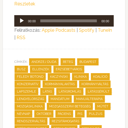
Részletek
Audió
00:00
00:00
lejátszó
Feliratkozás:
Apple Podcasts
|
Spotify
|
TuneIn
|
RSS
CÍMKÉK:
,
,
,
ANDRZEJ DUDA
BETEG
BUDAPEST
,
,
,
BUSZ
ELLENZÉK
ERZSÉBETVÁROS
,
,
,
,
FELEDY BOTOND
KACZYNSKI
KLINIKA
KOALÍCIÓ
,
,
,
KONZERVATÍV
KORMÁNYALAKÍTÁS
KORMÁNYVÁLTÁS
,
,
,
,
LAPSZEMLE
LÁTÁS
LÁTÁSROMLÁS
LÁTÁSSÉRÜLT
,
,
,
LENGYELORSZÁG
MANDÁTUM
MANUÁLTERÁPIA
,
,
,
MOZGÁSKLINIKA
MOZGÁSSZERVI BETEGSÉG
MŰTÉT
,
,
,
,
,
NÉVNAP
OKTÓBER
PÁCIENS
PIS
PULZUS
,
,
RENDSZERVÁLTÁS
REZSITÁMOGATÁS