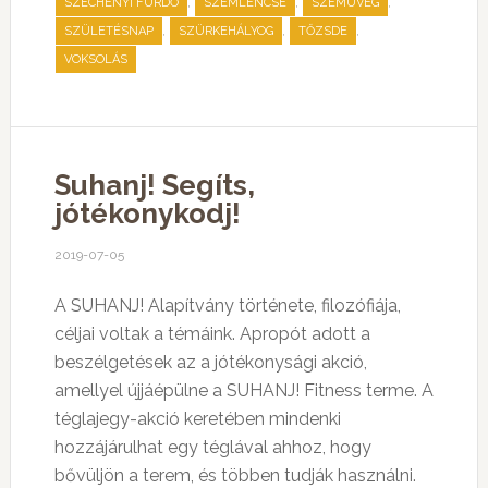
,
,
,
SZÉCHENYI FÜRDŐ
SZEMLENCSE
SZEMÜVEG
,
,
,
SZÜLETÉSNAP
SZÜRKEHÁLYOG
TŐZSDE
VOKSOLÁS
Suhanj! Segíts,
jótékonykodj!
2019-07-05
A SUHANJ! Alapítvány története, filozófiája,
céljai voltak a témáink. Apropót adott a
beszélgetések az a jótékonysági akció,
amellyel újjáépülne a SUHANJ! Fitness terme. A
téglajegy-akció keretében mindenki
hozzájárulhat egy téglával ahhoz, hogy
bővüljön a terem, és többen tudják használni.