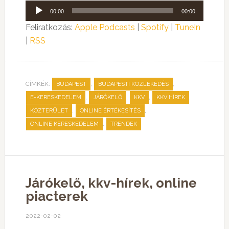
Audió
00:00
00:00
lejátszó
Feliratkozás:
Apple Podcasts
|
Spotify
|
TuneIn
|
RSS
CÍMKÉK:
,
,
BUDAPEST
BUDAPESTI KÖZLEKEDÉS
,
,
,
,
E-KERESKEDELEM
JÁRÓKELŐ
KKV
KKV HÍREK
,
,
KÖZTERÜLET
ONLINE ÉRTÉKESÍTÉS
,
ONLINE KERESKEDELEM
TRENDEK
Járókelő, kkv-hírek, online
piacterek
2022-02-02