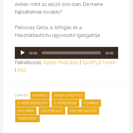
évben, mint az előző 200-ban. De merre
fejlődhetnek tovább?
Palocsay Géza, a Jófogás és a
Használtautó.hu ügyvezető igazgatója
Audió
00:00
00:00
lejátszó
Feliratkozás:
Apple Podcasts
|
Spotify
|
TuneIn
|
RSS
CÍMKÉK:
,
,
AKADÁLY
AKADÁLYMENTES
,
,
,
E-KERESKEDELEM
E-KERESKEDŐ
FŐVÁROS
,
,
,
KKV HÍREK
KÖZTERÜLET
ONLINE PIACTÉR
TANÖSVÉNY