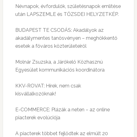
Névnapok, évfordulók, születésnapok említése
után LAPSZEMLE és TŐZSDEI HELYZETKÉP.
BUDAPEST TE CSODÁS: Akadályok az
akadálymentes tanösvényen – meghökkentő
esetek a főváros közterületeiről
Molnár Zsuzska, a Járókelő Közhasznú
Egyesület kommunikációs koordinátora
KKV-ROVAT: Hírek, nem csak
kisvállalkozóknak!
E-COMMERCE: Plázák a neten – az online
piacterek evolúciója
A piacterek többet fejlődtek az elmúlt 20