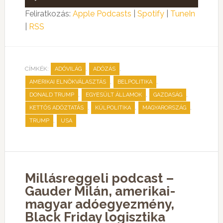
lejátszó
Feliratkozás:
Apple Podcasts
|
Spotify
|
TuneIn
|
RSS
CÍMKÉK:
,
,
ADÓVILÁG
ADÓZÁS
,
,
AMERIKAI ELNÖKVÁLASZTÁS
BELPOLITIKA
,
,
,
DONALD TRUMP
EGYESÜLT ÁLLAMOK
GAZDASÁG
,
,
,
KETTŐS ADÓZTATÁS
KÜLPOLITIKA
MAGYARORSZÁG
,
TRUMP
USA
Millásreggeli podcast –
Gauder Milán, amerikai-
magyar adóegyezmény,
Black Friday logisztika