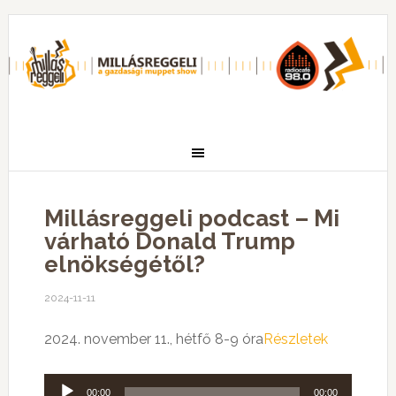
Millásreggeli podcast – Mi
várható Donald Trump
elnökségétől?
2024-11-11
2024. november 11., hétfő 8-9 óra
Részletek
Audió
00:00
00:00