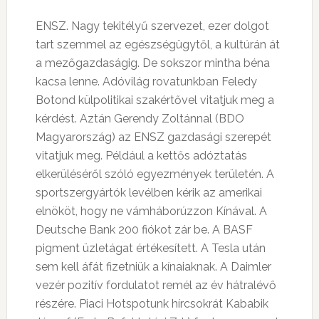
ENSZ. Nagy tekitélyű szervezet, ezer dolgot
tart szemmel az egészségügytől, a kultúrán át
a mezőgazdaságig. De sokszor mintha béna
kacsa lenne. Adóvilág rovatunkban Feledy
Botond külpolitikai szakértővel vitatjuk meg a
kérdést. Aztán Gerendy Zoltánnal (BDO
Magyarország) az ENSZ gazdasági szerepét
vitatjuk meg. Például a kettős adóztatás
elkerüléséről szóló egyezmények területén. A
sportszergyártók levélben kérik az amerikai
elnököt, hogy ne vámháborúzzon Kínával. A
Deutsche Bank 200 fiókot zár be. A BASF
pigment üzletágat értékesített. A Tesla után
sem kell áfát fizetniük a kínaiaknak. A Daimler
vezér pozitív fordulatot remél az év hátralévő
részére. Piaci Hotspotunk hírcsokrát Kababik