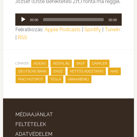
József (Erste Befektetési Zrt.) fonta ma reggel.
Audió
00:00
00:00
lejátszó
Feliratkozás:
Apple Podcasts
|
Spotify
|
TuneIn
|
RSS
CÍMKÉK:
,
,
,
,
ADIDAS
ADÓVILÁG
BASF
DAIMLER
,
,
,
,
DEUTSCHE BANK
ENSZ
KETTŐS ADÓZTATÁS
NIKE
,
,
PIACI HOTSPOT
TESLA
VÁMHÁBORÚ
MÉDIAAJÁNLAT
FELTÉTELEK
ADATVÉDELEM