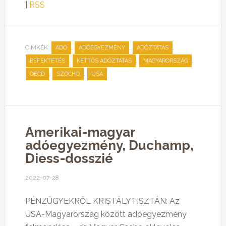
|
RSS
CÍMKÉK:
,
,
,
ADÓ
ADÓEGYEZMÉNY
ADÓZTATÁS
,
,
,
BEFEKTETÉS
KETTŐS ADÓZTATÁS
MAGYARORSZÁG
,
,
OECD
SZOCHO
USA
Amerikai-magyar
adóegyezmény, Duchamp,
Diess-dosszié
2022-07-28
PÉNZÜGYEKRŐL KRISTÁLYTISZTÁN: Az
USA-Magyarország között adóegyezmény