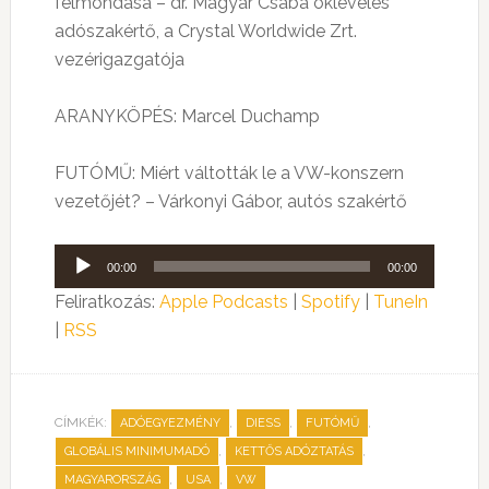
felmondása – dr. Magyar Csaba okleveles
adószakértő, a Crystal Worldwide Zrt.
vezérigazgatója
ARANYKÖPÉS: Marcel Duchamp
FUTÓMŰ: Miért váltották le a VW-konszern
vezetőjét? – Várkonyi Gábor, autós szakértő
Audió
00:00
00:00
lejátszó
Feliratkozás:
Apple Podcasts
|
Spotify
|
TuneIn
|
RSS
CÍMKÉK:
,
,
,
ADÓEGYEZMÉNY
DIESS
FUTÓMŰ
,
,
GLOBÁLIS MINIMUMADÓ
KETTŐS ADÓZTATÁS
,
,
MAGYARORSZÁG
USA
VW