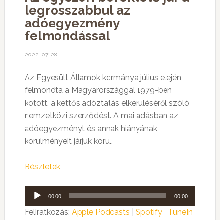
legrosszabbul az
adóegyezmény
felmondással
2022-07-28
Az Egyesült Államok kormánya július elején
felmondta a Magyarországgal 1979-ben
kötött, a kettős adóztatás elkerüléséről szóló
nemzetközi szerződést. A mai adásban az
adóegyezményt és annak hiányának
körülményeit járjuk körül.
Részletek
Audió
00:00
00:00
lejátszó
Feliratkozás:
Apple Podcasts
|
Spotify
|
TuneIn