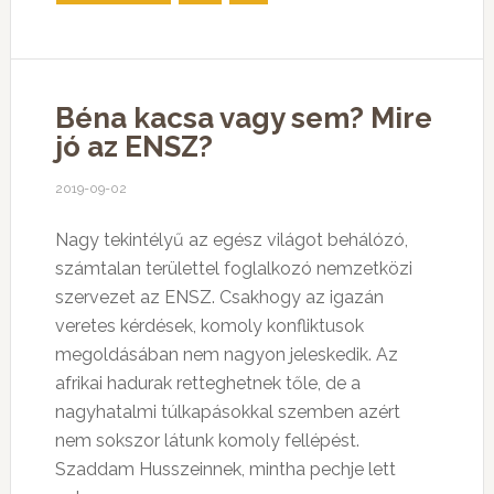
Béna kacsa vagy sem? Mire
jó az ENSZ?
2019-09-02
Nagy tekintélyű az egész világot behálózó,
számtalan területtel foglalkozó nemzetközi
szervezet az ENSZ. Csakhogy az igazán
veretes kérdések, komoly konfliktusok
megoldásában nem nagyon jeleskedik. Az
afrikai hadurak retteghetnek tőle, de a
nagyhatalmi túlkapásokkal szemben azért
nem sokszor látunk komoly fellépést.
Szaddam Husszeinnek, mintha pechje lett