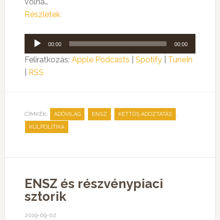
volna…
Részletek
Audió
00:00
00:00
lejátszó
Feliratkozás:
Apple Podcasts
|
Spotify
|
TuneIn
|
RSS
CÍMKÉK:
,
,
,
ADÓVILÁG
ENSZ
KETTŐS ADÓZTATÁS
KÜLPOLITIKA
ENSZ és részvénypiaci
sztorik
2019-09-02