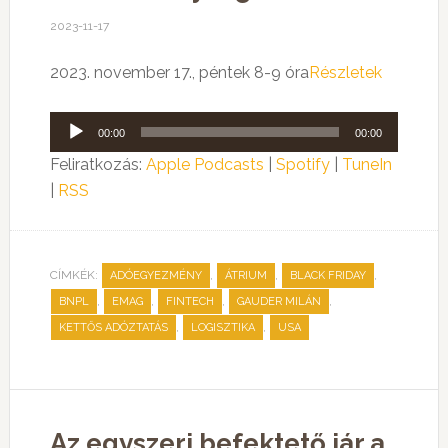
2023-11-17
2023. november 17., péntek 8-9 óra
Részletek
Audió
00:00
00:00
lejátszó
Feliratkozás:
Apple Podcasts
|
Spotify
|
TuneIn
|
RSS
CÍMKÉK:
,
,
,
ADÓEGYEZMÉNY
ÁTRIUM
BLACK FRIDAY
,
,
,
,
BNPL
EMAG
FINTECH
GAUDER MILÁN
,
,
KETTŐS ADÓZTATÁS
LOGISZTIKA
USA
Az egyszeri befektető jár a