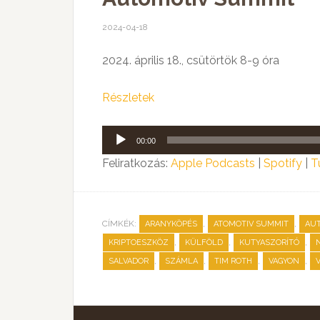
2024-04-18
2024. április 18., csütörtök 8-9 óra
Részletek
Audió
00:00
lejátszó
Feliratkozás:
Apple Podcasts
|
Spotify
|
T
CÍMKÉK:
,
,
ARANYKÖPÉS
ATOMOTIV SUMMIT
AUT
,
,
,
KRIPTOESZKÖZ
KÜLFÖLD
KUTYASZORÍTÓ
,
,
,
,
SALVADOR
SZÁMLA
TIM ROTH
VAGYON