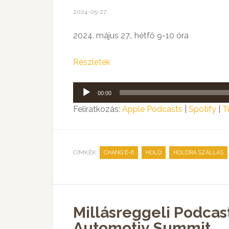
2024-05-27
2024. május 27., hétfő 9-10 óra
Részletek
Audió
00:00
lejátszó
Feliratkozás:
Apple Podcasts
|
Spotify
|
T
CÍMKÉK:
,
,
CHANG'E-6
HOLD
HOLDRA SZÁLLÁS
Millásreggeli Podcas
Automotiv Summit