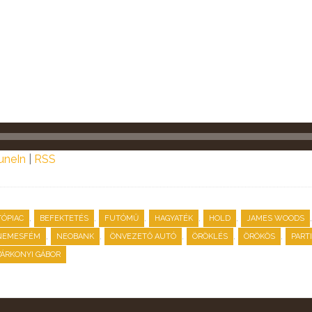
uneIn
|
RSS
,
,
,
,
,
ÓPIAC
BEFEKTETÉS
FUTÓMŰ
HAGYATÉK
HOLD
JAMES WOODS
,
,
,
,
,
NEMESFÉM
NEOBANK
ÖNVEZETŐ AUTÓ
ÖRÖKLÉS
ÖRÖKÖS
PART
VÁRKONYI GÁBOR