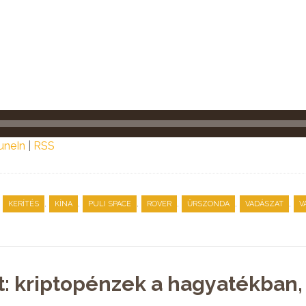
uneIn
|
RSS
,
,
,
,
,
,
,
KERÍTÉS
KÍNA
PULI SPACE
ROVER
ŰRSZONDA
VADÁSZAT
V
t: kriptopénzek a hagyatékban,