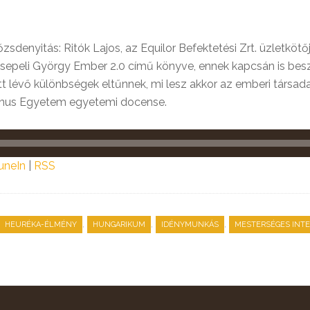
őzsdenyitás: Ritók Lajos, az Equilor Befektetési Zrt. üzletk
sepeli György Ember 2.0 című könyve, ennek kapcsán is besz
t lévő különbségek eltűnnek, mi lesz akkor az emberi társa
vinus Egyetem egyetemi docense.
uneIn
|
RSS
,
,
,
HEURÉKA-ÉLMÉNY
HUNGARIKUM
IDÉNYMUNKÁS
MESTERSÉGES INTE