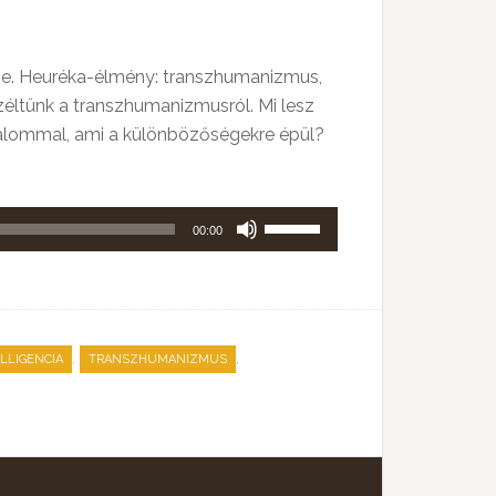
ötője. Heuréka-élmény: transzhumanizmus,
éltünk a transzhumanizmusról. Mi lesz
dalommal, ami a különbözőségekre épül?
A
00:00
hangerő
növeléséhez,
illetőleg
csökkentéséhez
,
,
LLIGENCIA
TRANSZHUMANIZMUS
a
Fel/Le
billentyűket
kell
használni.