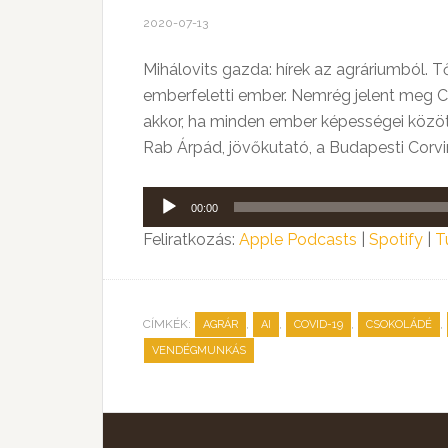
2020-07-13
Mihálovits gazda: hírek az agráriumból. T
emberfeletti ember. Nemrég jelent meg C
akkor, ha minden ember képességei közöt
Rab Árpád, jövőkutató, a Budapesti Cor
Audió
00:00
lejátszó
Feliratkozás:
Apple Podcasts
|
Spotify
|
T
CÍMKÉK:
,
,
,
,
AGRÁR
AI
COVID-19
CSOKOLÁDÉ
VENDÉGMUNKÁS