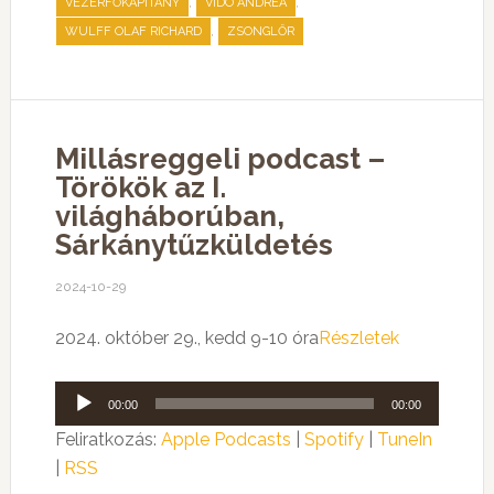
,
,
VEZÉRFŐKAPITÁNY
VIDÓ ANDREA
,
WULFF OLAF RICHARD
ZSONGLŐR
Millásreggeli podcast –
Törökök az I.
világháborúban,
Sárkánytűzküldetés
2024-10-29
2024. október 29., kedd 9-10 óra
Részletek
Audió
00:00
00:00
lejátszó
Feliratkozás:
Apple Podcasts
|
Spotify
|
TuneIn
|
RSS