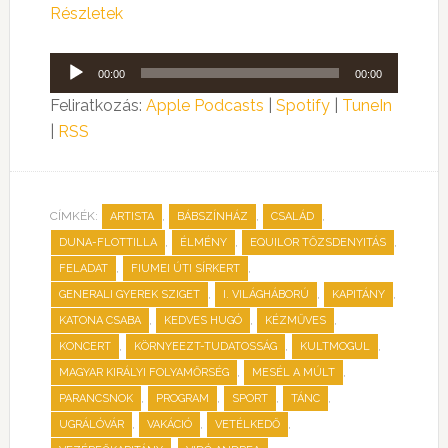
Részletek
Audió
00:00
00:00
lejátszó
Feliratkozás:
Apple Podcasts
|
Spotify
|
TuneIn
|
RSS
CÍMKÉK:
,
,
,
ARTISTA
BÁBSZÍNHÁZ
CSALÁD
,
,
,
DUNA-FLOTTILLA
ÉLMÉNY
EQUILOR TŐZSDENYITÁS
,
,
FELADAT
FIUMEI ÚTI SÍRKERT
,
,
,
GENERALI GYEREK SZIGET
I. VILÁGHÁBORÚ
KAPITÁNY
,
,
,
KATONA CSABA
KEDVES HUGÓ
KÉZMŰVES
,
,
,
KONCERT
KÖRNYEEZT-TUDATOSSÁG
KULTMOGUL
,
,
MAGYAR KIRÁLYI FOLYAMŐRSÉG
MESÉL A MÚLT
,
,
,
,
PARANCSNOK
PROGRAM
SPORT
TÁNC
,
,
,
UGRÁLÓVÁR
VAKÁCIÓ
VETÉLKEDŐ