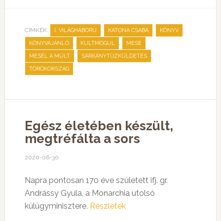
CÍMKÉK:
,
,
,
I. VILÁGHÁBORÚ
KATONA CSABA
KÖNYV
,
,
,
KÖNYVAJÁNLÓ
KULTMOGUL
MESE
,
,
MESÉL A MÚLT
SÁRKÁNYTŰZKÜLDETÉS
TÖRÖKORSZÁG
Egész életében készült,
megtréfálta a sors
2020-06-30
Napra pontosan 170 éve született ifj. gr.
Andrássy Gyula, a Monarchia utolsó
külügyminisztere.
Részletek