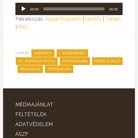
Audió
00:00
00:00
lejátszó
Feliratkozás:
Apple Podcasts
|
Spotify
|
TuneIn
|
RSS
CÍMKÉK:
,
,
ANDRÁSSY
I. VILÁGHÁBORÚ
,
,
IFJ. ANDRÁSSY GYULA
KATONA CSABA
MESÉL A MÚLT
,
,
MONARCHIA
TÖRTÉNELEM
MÉDIAAJÁNLAT
FELTÉTELEK
ADATVÉDELEM
ÁSZF