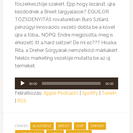
főszerkesztője szakért. Épp hogy lezárult, újra
kezdődnek a Brexit tárgyalások? EQUILOR
TŐZSDENYITÁS rovatunkban Buró Szilárd,
pénzügyi innovációs vezető dobta be a követ
újra a tóba… NOPQ: Endre megjósolta, meg is
érkezett: itt a hard seltzer! De mi ez??? Hruska
Rita, a Dreher Sörgyárak nemzetközi márkákért
felelős marketing vezetője mutatta be az új
terméket.
Audió
00:00
00:00
lejátszó
Feliratkozás:
Apple Podcasts
|
Spotify
|
TuneIn
|
RSS
CÍMKÉK:
,
,
,
,
ALKATRÉSZ
BREXIT
CHIP
DREHER