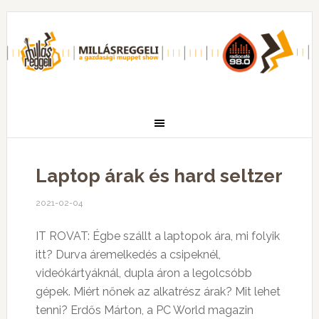
Laptop árak és hard seltzer
2021-02-04
IT ROVAT: Égbe szállt a laptopok ára, mi folyik
itt? Durva áremelkedés a csipeknél,
videókártyáknál, dupla áron a legolcsóbb
gépek. Miért nőnek az alkatrész árak? Mit lehet
tenni? Erdős Márton, a PC World magazin