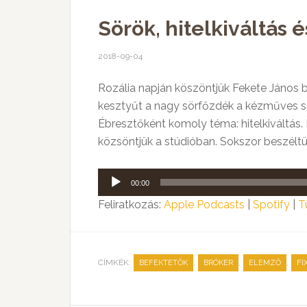
Sörök, hitelkiváltás 
2018-09-04
Rozália napján köszöntjük Fekete János b
kesztyűt a nagy sörfőzdék a kézműves sör
Ébresztőként komoly téma: hitelkiváltás. M
közsöntjük a stúdióban. Sokszor beszéltün
Audió
00:00
lejátszó
Feliratkozás:
Apple Podcasts
|
Spotify
|
T
CÍMKÉK:
,
,
,
BEFEKTETŐK
BRÓKER
ELEMZŐ
FI