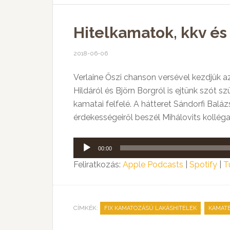
Hitelkamatok, kkv és
2018-06-06
Verlaine Őszi chanson versével kezdjük a
Hildáról és Björn Borgról is ejtünk szót 
kamatai felfelé. A hátteret Sándorfi Balá
érdekességeiről beszél Mihálovits kolléga
Audió
00:00
lejátszó
Feliratkozás:
Apple Podcasts
|
Spotify
|
T
CÍMKÉK:
,
FIX KAMATOZÁSÚ LAKÁSHITELEK
KAMAT