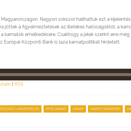
 Magyarországon. Nagyon sokszor hallhattuk ezt a kijelentést
 jöttek a figyelmeztetések az illetékes hatóságoktól: a kam
 a kamatok emelkedésére. Csakhogy a jelek szerint erre még eg
 Európai Központi Bank is laza kamatpolitikát hirdetett.
uneIn
|
RSS
,
,
,
,
MATOZÁSÚ LAKÁSHITELEK
HITELKAMAT
KAMAT
KAMATCSÖKKENÉS
K