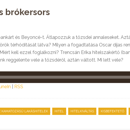
és brókersors
ankárt és Beyoncé-t. Átlapozzuk a tőzsdei annaleseket. Azt
ök térhódítását látva? Milyen a fogadtatása Oscar díjas re
iért kell ezzel foglalkozni? Trencsán Erika hitelszakértő (ba
k reggelente vele a tőzsdéről, aztán váltott. Mi lett vele?
uneIn
|
RSS
,
,
,
,
X KAMATOZÁSÚ LAKÁSHITELEK
HITEL
HITELKIVÁLTÁS
KISBEFEKTETŐ