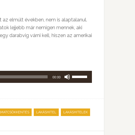
 az elmúlt években, nem is alaptalanul.
atok lejjebb már nemigen mennek, aki
y darabvig várni kell, hiszen az amerikai
A
00:00
hangerő
növeléséhez,
illetőleg
csökkentéséhez
,
,
AMATCSÖKKENTÉS
LAKÁSHITEL
LAKÁSHITELEK
a
Fel/Le
billentyűket