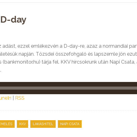
 D-day
z adást, ezzel emlékezvén a D-day-re, azaz a normandiai part
születésük napján. Tőzsdei összefohgaló és lapszemle jön ezutá
zs (bankmonitor.hu) tárja fel. KKV hírcsokrunk után Napi Csata
.
uneIn
|
RSS
,
,
,
EMELÉS
KKV
LAKÁSHITEL
NAPI CSATA