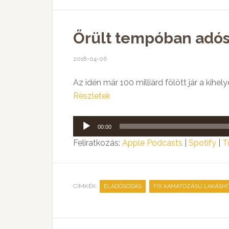
Őrült tempóban adós
2018-04-06
Az idén már 100 milliárd fölött jár a kih
Részletek
Audió
00:00
lejátszó
Feliratkozás:
Apple Podcasts
|
Spotify
|
T
CÍMKÉK:
,
ELADÓSODÁS
FIX KAMATOZÁSÚ LAKÁSHI