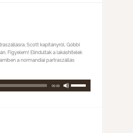
billentyűket
kell
használni.
raszállásra. Scott kapitányról, Gobbi
n. Figyelem! Elindultak a lakáshitelek
, amiben a normandiai partraszállás
A
00:00
hangerő
növeléséhez,
illetőleg
csökkentéséhez
a
Fel/Le