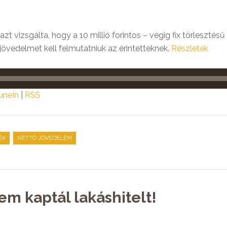
t vizsgálta, hogy a 10 millió forintos – végig fix törlesztésű
övedelmet kell felmutatniuk az érintetteknek.
Részletek
uneIn
|
RSS
,
ÉK
NETTÓ JÖVEDELEM
em kaptál lakáshitelt!