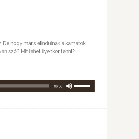
kell
használni.
gy. De hogy máris elindulnak a kamatok
an szó? Mit lehet ilyenkor tenni?
A
00:00
hangerő
növeléséhez,
illetőleg
csökkentéséhez
a
Fel/Le