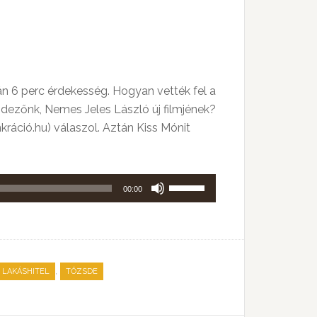
kell
használni.
án 6 perc érdekesség. Hogyan vették fel a
ndezőnk, Nemes Jeles László új filmjének?
nkráció.hu) válaszol. Aztán Kiss Mónit
A
00:00
hangerő
növeléséhez,
illetőleg
csökkentéséhez
,
LAKÁSHITEL
TŐZSDE
a
Fel/Le
billentyűket