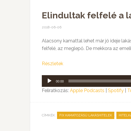
Elindultak felfelé a 
2018-06-06
Alacsony kamattal lehet már jó ideje laká
felfelé, az meglepő. De mekkora az emelke
Részletek
Audió
00:00
lejátszó
Feliratkozás:
Apple Podcasts
|
Spotify
|
T
CÍMKÉK:
,
FIX KAMATOZÁSÚ LAKÁSHITELEK
HITELK