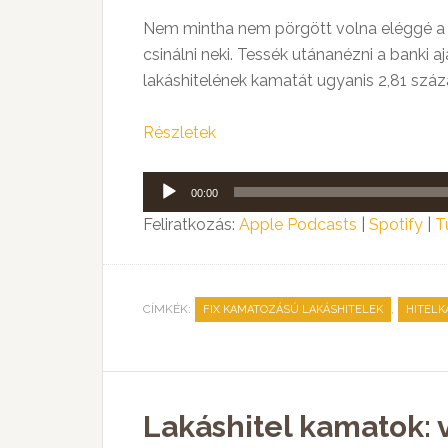
Nem mintha nem pörgött volna eléggé a l
csinálni neki. Tessék utánanézni a banki
lakáshitelének kamatát ugyanis 2,81 száza
Részletek
Audió
00:00
lejátszó
Feliratkozás:
Apple Podcasts
|
Spotify
|
T
CÍMKÉK:
,
FIX KAMATOZÁSÚ LAKÁSHITELEK
HITELK
Lakáshitel kamatok: 