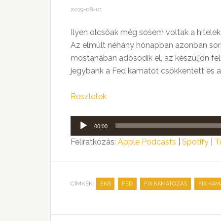
2019-08-01
Ilyen olcsóak még sosem voltak a hitelek
Az elmúlt néhány hónapban azonban sorra
mostanában adósodik el, az készüljön fel
jegybank a Fed kamatot csökkentett és az
Részletek
Audió
00:00
lejátszó
Feliratkozás:
Apple Podcasts
|
Spotify
|
T
CÍMKÉK:
,
,
,
EKB
FED
FIX KAMATOZÁS
FIX KA