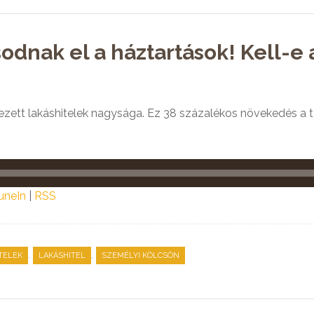
odnak el a háztartások! Kell-
elyezett lakáshitelek nagysága. Ez 38 százalékos növekedés a
uneIn
|
RSS
,
,
TELEK
LAKÁSHITEL
SZEMÉLYI KÖLCSÖN