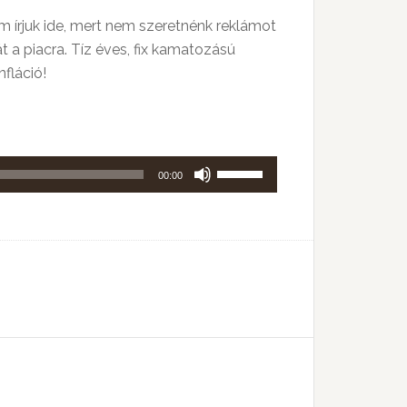
 írjuk ide, mert nem szeretnénk reklámot
 a piacra. Tíz éves, fix kamatozású
fláció!
A
00:00
hangerő
növeléséhez,
illetőleg
csökkentéséhez
a
Fel/Le
billentyűket
kell
használni.