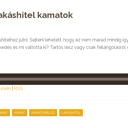
lakáshitel kamatok
shitelhez jutni. Sejteni lehetett, hogy ez nem marad mindig í
dés és mi váltotta ki? Tartós lesz vagy csak fellángolásról v
uneIn
|
RSS
,
,
,
AMAT
KAMAT
KAMATEMELÉS
LAKÁSHITEL