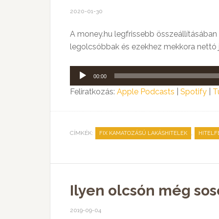
2020-01-30
A money.hu legfrissebb összeállításában az
legolcsóbbak és ezekhez mekkora nettó j
Audió
00:00
lejátszó
Feliratkozás:
Apple Podcasts
|
Spotify
|
T
CÍMKÉK:
,
FIX KAMATOZÁSÚ LAKÁSHITELEK
HITELF
Ilyen olcsón még sos
2019-09-04