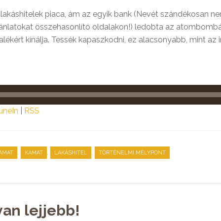
akáshitelek piaca, ám az egyik bank (Nevét szándékosan nem
 ajánlatokat összehasonlító oldalakon!) ledobta az atombombát
lékért kínálja. Tessék kapaszkodni, ez alacsonyabb, mint az in
uneIn
|
RSS
,
,
,
AMAT
KAMAT
LAKÁSHITEL
TÖRTÉNELMI MÉLYPONT
van lejjebb!