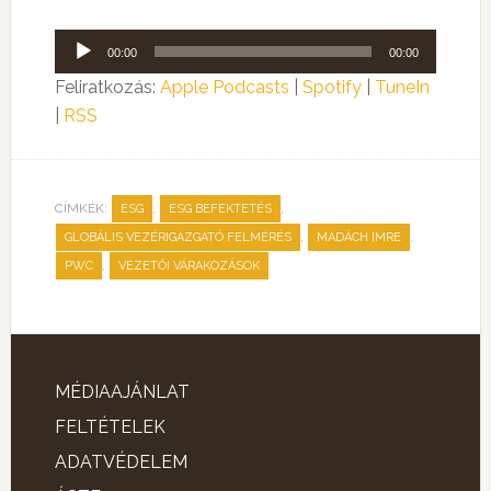
Audió
00:00
00:00
lejátszó
Feliratkozás:
Apple Podcasts
|
Spotify
|
TuneIn
|
RSS
CÍMKÉK:
,
,
ESG
ESG BEFEKTETÉS
,
,
GLOBÁLIS VEZÉRIGAZGATÓ FELMÉRÉS
MADÁCH IMRE
,
PWC
VEZETŐI VÁRAKOZÁSOK
MÉDIAAJÁNLAT
FELTÉTELEK
ADATVÉDELEM