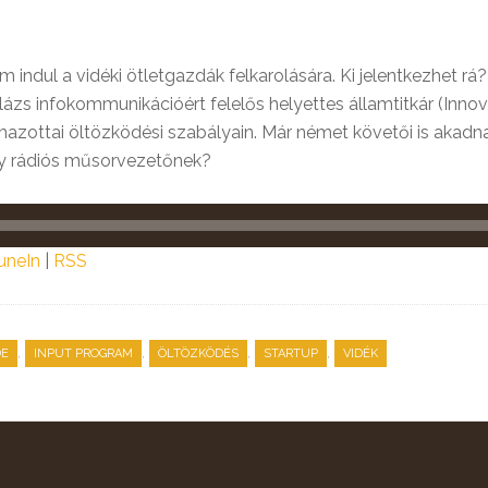
indul a vidéki ötletgazdák felkarolására. Ki jelentkezhet rá?
lázs infokommunikációért felelős helyettes államtitkár (Inno
azottai öltözködési szabályain. Már német követői is akadnak.
gy rádiós műsorvezetőnek?
uneIn
|
RSS
,
,
,
,
DE
INPUT PROGRAM
ÖLTÖZKÖDÉS
STARTUP
VIDÉK