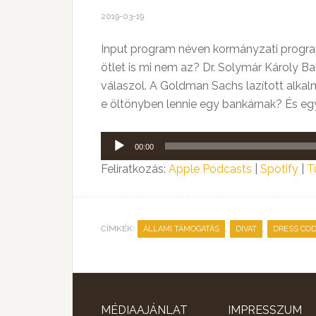
2019-03-19
Input program néven kormányzati program 
ötlet is mi nem az? Dr. Solymár Károly Ba
válaszol. A Goldman Sachs lazított alkalm
e öltönyben lennie egy bankárnak? És e
Audió
00:00
lejátszó
Feliratkozás:
Apple Podcasts
|
Spotify
|
T
CÍMKÉK:
,
,
ÁLLAMI TÁMOGATÁS
DIVAT
DRESS CO
MÉDIAAJÁNLAT
IMPRESSZUM