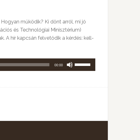
 Hogyan működik? Ki dönt arról, mi jó
vációs és Technológiai Minisztérium)
 A hír kapcsán felvetődik a kérdés: kell-
A
00:00
hangerő
növeléséhez,
illetőleg
csökkentéséhez
a
Fel/Le
billentyűket
kell
használni.