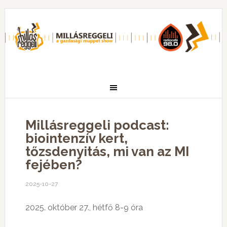
Millásreggeli podcast:
biointenzív kert,
tőzsdenyitás, mi van az MI
fejében?
2025-10-27
2025. október 27., hétfő 8-9 óra