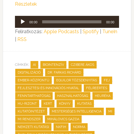
Részletek
Audió
00:00
00:00
lejátszó
Feliratkozás:
Apple Podcasts
|
Spotify
|
TuneIn
|
RSS
CÍMKÉK:
,
,
,
AI
BIOINTENZÍV
CZIBERE ÁKOS
,
,
DIGITALIZÁCIÓ
DR. FARKAS RICHÁRD
,
,
,
EMBER-KÖZPONTÚ
EQUILOR TŐZSDENYITÁS
FEJ
,
,
FEJLESZTÉSI ÉS INNOVÁCIÓS HIVATAL
FÉLREÉRTÉS
,
,
,
FENNTARTHATÓSÁG
HASZNÁLHATÓSÁG
HEURÉKA
,
,
,
,
HU-RIZONT
KERT
KÖNYV
KUTATÁS
,
,
,
KUTATÓINTÉZET
MESTERSÉGES INTELLIGENCIA
MI
,
,
MI RENDSZER
MIHÁLOVICS GAZDA
,
,
,
NEMZETI KUTATÁSI
NKFIH
NORMA