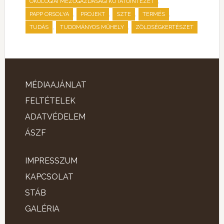
,
ÖKOLÓGIAI MEZŐGAZDASÁGI KUTATÓINTÉZET
,
,
,
,
PAPP ORSOLYA
PROJEKT
SZTE
TERMÉS
,
,
TUDÁS
TUDOMÁNYOS MŰHELY
ZÖLDSÉGKERTÉSZET
MÉDIAAJÁNLAT
FELTÉTELEK
ADATVÉDELEM
ÁSZF
IMPRESSZUM
KAPCSOLAT
STÁB
GALÉRIA