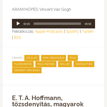
ARANYKÖPÉS: Vincent Van Gogh
Audió
00:00
00:00
lejátszó
Feliratkozás:
Apple Podcasts
|
Spotify
|
TuneIn
|
RSS
CÍMKÉK:
,
,
,
DÍSZLET
EPIC CREATIONS
FILM
,
,
,
,
FILMGYÁRTÁS
HOLLYWOOD
KELLÉK
SIKERSZTORI
VINCENT VAN GOGH
E. T. A. Hoffmann,
tőzsdenyitás, magyarok