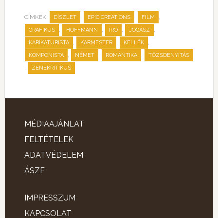
CÍMKÉK:
,
,
,
DÍSZLET
EPIC CREATIONS
FILM
,
,
,
,
GRAFIKUS
HOFFMANN
ÍRÓ
JOGÁSZ
,
,
,
KARIKATURISTA
KARMESTER
KELLÉK
,
,
,
KOMPONISTA
NÉMET
ROMANTIKA
TŐZSDENYITÁS
,
ZENEKRITIKUS
MÉDIAAJÁNLAT
FELTÉTELEK
ADATVÉDELEM
ÁSZF
IMPRESSZUM
KAPCSOLAT