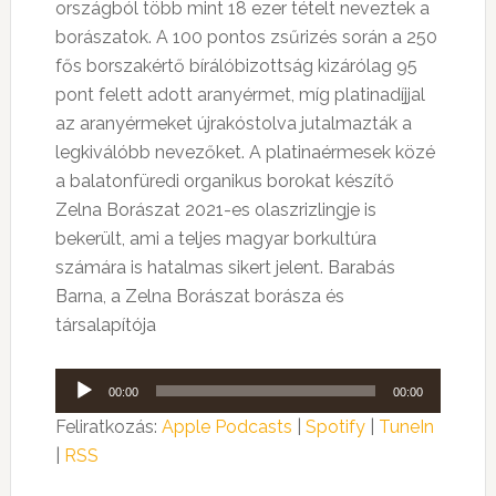
országból több mint 18 ezer tételt neveztek a
borászatok. A 100 pontos zsűrizés során a 250
fős borszakértő bírálóbizottság kizárólag 95
pont felett adott aranyérmet, míg platinadíjjal
az aranyérmeket újrakóstolva jutalmazták a
legkiválóbb nevezőket. A platinaérmesek közé
a balatonfüredi organikus borokat készítő
Zelna Borászat 2021-es olaszrizlingje is
bekerült, ami a teljes magyar borkultúra
számára is hatalmas sikert jelent.
Barabás
Barna, a Zelna Borászat borásza és
társalapítója
Audió
00:00
00:00
lejátszó
Feliratkozás:
Apple Podcasts
|
Spotify
|
TuneIn
|
RSS