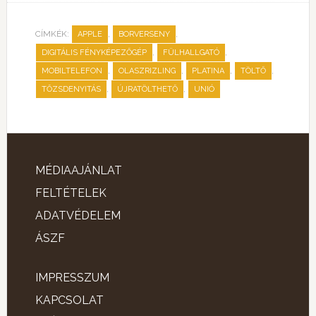
CÍMKÉK:
,
,
APPLE
BORVERSENY
,
,
DIGITÁLIS FÉNYKÉPEZŐGÉP
FÜLHALLGATÓ
,
,
,
,
MOBILTELEFON
OLASZRIZLING
PLATINA
TÖLTŐ
,
,
TŐZSDENYITÁS
ÚJRATÖLTHETŐ
UNIÓ
MÉDIAAJÁNLAT
FELTÉTELEK
ADATVÉDELEM
ÁSZF
IMPRESSZUM
KAPCSOLAT