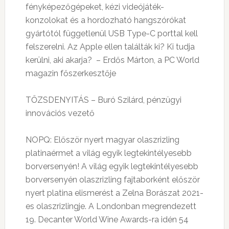
fényképezőgépeket, kézi videójáték-
konzolokat és a hordozható hangszórókat
gyártótól függetlenül USB Type-C porttal kell
felszerelni. Az Apple ellen találták ki? Ki tudja
kerülni, aki akarja?
– Erdős Márton, a PC World
magazin főszerkesztője
TŐZSDENYITÁS – Buró Szilárd, pénzügyi
innovációs vezető
NOPQ: Először nyert magyar olaszrizling
platinaérmet a világ egyik legtekintélyesebb
borversenyén!
A világ egyik legtekintélyesebb
borversenyén olaszrizling fajtaborként először
nyert platina elismerést a Zelna Borászat 2021-
es olaszrizlingje. A Londonban megrendezett
19. Decanter World Wine Awards-ra idén 54