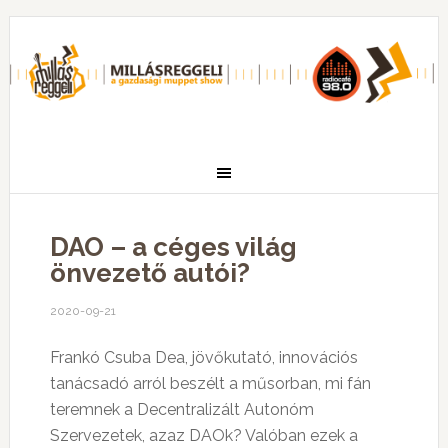
DAO – a céges világ
önvezető autói?
2020-09-21
Frankó Csuba Dea, jövőkutató, innovációs
tanácsadó arról beszélt a műsorban, mi fán
teremnek a Decentralizált Autonóm
Szervezetek, azaz DAOk? Valóban ezek a