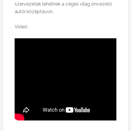
szervezetek lehetnek a céges világ önvezető
autói középtávon.
Videó: