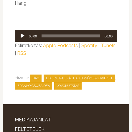
Hang:
Audió
00:00
00:00
lejátszó
Feliratkozás:
Apple Podcasts
|
Spotify
|
TuneIn
|
RSS
CÍMKÉK:
,
,
DAO
DECENTRALIZÁLT AUTONÓM SZERVEZET
,
FRANKÓ CSUBA DEA
JÖVŐKUTATÁS
MÉDIAAJÁNLAT
FELTÉTELEK