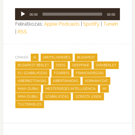
Audió
00:00
00:00
lejátszó
Feliratkozás:
Apple Podcasts
|
Spotify
|
TuneIn
|
RSS
CÍMKÉK:
,
,
,
AI
ARCFELISMERÉS
BUDAPEST
,
,
,
,
BUDAPEST BÉRLET
DDOS
DEEPFAKE
DIÁKBÉRLET
,
,
,
EU SZABÁLYOZÁS
FŐVÁROS
FRANCIAORSZÁG
,
,
,
KIBERBIZTONSÁG
KIBERTÁMADÁS
KORMÁNYZAT
,
,
,
MAXI-DUBAJ
MESTERSÉGES INTELLIGENCIA
MI
,
,
,
MINI-DUBAJ
SZABÁLYOZÁS
SZERZŐI JOGOK
TÚLTERHELÉS