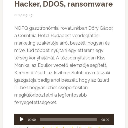
Hacker, DDOS, ransomware
2017-05-25
NOPQ gasztronómiai rovatunkban Dőry Gábor,
a Corinthia Hotel Budapest vendeglátás-
marketing szakértője arról beszélt, hogyan és
mivel tud többet nyújtani egy étterem egy
térség konyhájánál. A tőzsdenyitásban Kiss
Mónika, az Equilor vezető elemzője segített.
Kemendi Zsolt, az Invitech Solutions műszaki
igazgatója pedig arról beszélt, hogy az üzleti
IT-ben hogyan lehet csoportosítani,
megkülönböztetni a legfontosabb
fenyegetettségeket.
Audió
00:00
00:00
lejátszó