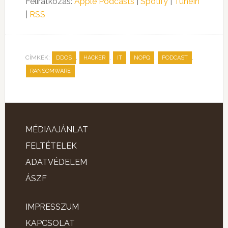
Feliratkozás:
Apple Podcasts
|
Spotify
|
TuneIn
|
RSS
CÍMKÉK:
,
,
,
,
,
DDOS
HACKER
IT
NOPQ
PODCAST
RANSOMWARE
MÉDIAAJÁNLAT
FELTÉTELEK
ADATVÉDELEM
ÁSZF
IMPRESSZUM
KAPCSOLAT